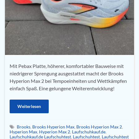
Mit Pebax Platte, höherer, komfortabler Bauweise mit
niedrigerer Sprengung ausgestattet macht der Brooks
Hyperion Max 2 bei Tempoeinheiten und Wettkämpfen
einfach Spaß. Eine gelungene Weiterentwicklung!
Weiterlesen
Brooks
,
Brooks Hyperion Max
,
Brooks Hyperion Max 2
,
Hyperion Max
,
Hyperion Max 2
,
Laufschuhkauf.de
,
Laufschuhkauf.de Laufschuhtest
,
Laufschuhtest
,
Laufschuhtest