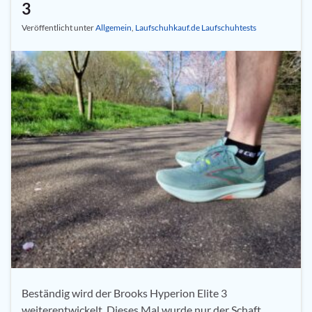
3
Veröffentlicht unter
Allgemein
,
Laufschuhkauf.de Laufschuhtests
Beständig wird der Brooks Hyperion Elite 3
weiterentwickelt. Dieses Mal wurde nur der Schaft