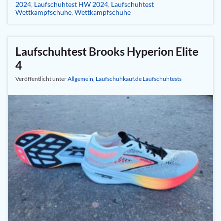
2024
,
Laufschuhtest HW 2024
,
Laufschuhtest
Wettkampfschuhe
,
Wettkampfschuhe
Laufschuhtest Brooks Hyperion Elite
4
Veröffentlicht unter
Allgemein
,
Laufschuhkauf.de Laufschuhtests