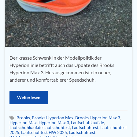
Der krasse Schwenk in der Modellpolitik der
Hyperionlinie betrifft auch das Update des Brooks
Hyperion Max 3. Herausgekommen ist ein neuer,
anderer und komfortablerer Speedschuh.
Weiterlesen
Brooks
,
Brooks Hyperion Max
,
Brooks Hyperion Max 3
,
Hyperion Max
,
Hyperion Max 3
,
Laufschuhkauf.de
,
Laufschuhkauf.de Laufschuhtest
,
Laufschuhtest
,
Laufschuhtest
2025
,
Laufschuhtest HW 2025
,
Laufschuhtest