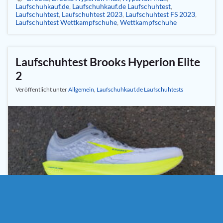
Laufschuhkauf.de
,
Laufschuhkauf.de Laufschuhtest
,
Laufschuhtest
,
Laufschuhtest 2023
,
Laufschuhtest FS 2023
,
Laufschuhtest Wettkampfschuhe
,
Wettkampfschuhe
Laufschuhtest Brooks Hyperion Elite
2
Veröffentlicht unter
Allgemein
,
Laufschuhkauf.de Laufschuhtests