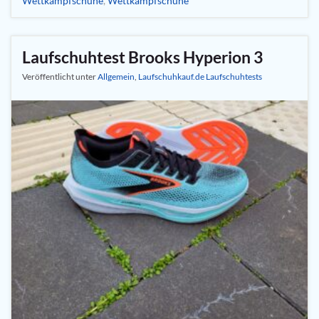
Wettkampfschuhe
,
Wettkampfschuhe
Laufschuhtest Brooks Hyperion 3
Veröffentlicht unter
Allgemein
,
Laufschuhkauf.de Laufschuhtests