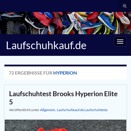
Suc
umsc
Search for:
Laufschuhkauf.de
Navig
umsc
72 ERGEBNISSE FÜR
HYPERION
Laufschuhtest Brooks Hyperion Elite
5
Veröffentlicht unter
Allgemein
,
Laufschuhkauf.de Laufschuhtests