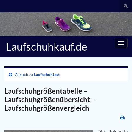
Suc
umsc
Search for:
Laufschuhkauf.de
Navig
umsc
Zurück zu
Laufschuhtest
Laufschuhgrößentabelle –
Laufschuhgrößenübersicht –
Laufschuhgrößenvergleich
Die folgende