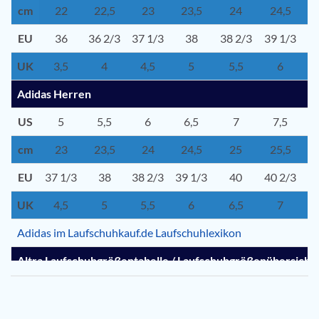
cm
22
22,5
23
23,5
24
24,5
EU
36
36 2/3
37 1/3
38
38 2/3
39 1/3
UK
3,5
4
4,5
5
5,5
6
Adidas Herren
US
5
5,5
6
6,5
7
7,5
cm
23
23,5
24
24,5
25
25,5
EU
37 1/3
38
38 2/3
39 1/3
40
40 2/3
41
UK
4,5
5
5,5
6
6,5
7
Adidas im Laufschuhkauf.de Laufschuhlexikon
Altra Laufschuhgrößentabelle / Laufschuhgrößenübersicht
Altra Damen
US
5,5
6
6,5
7
7,5
8