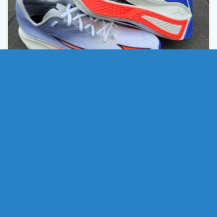
Einmal alles neu heißt es beim Mizuno Wave Rebellion
Flash 3. Ein in Summe gutes Update. Allerdings bleiben
Schwächen bestehen.
Weiterlesen
Laufschuhkauf.de Laufschuhtest
,
Laufschuhtest
,