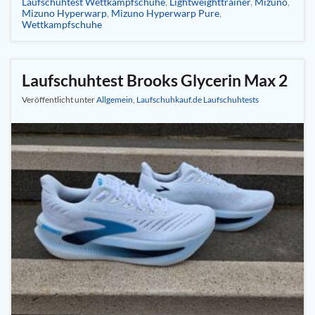
Laufschuhtest Wettkampfschuhe
,
Lightweighttrainer
,
Mizuno
,
Mizuno Hyperwarp
,
Mizuno Hyperwarp Pure
,
Wettkampfschuhe
Laufschuhtest Brooks Glycerin Max 2
Veröffentlicht unter
Allgemein
,
Laufschuhkauf.de Laufschuhtests