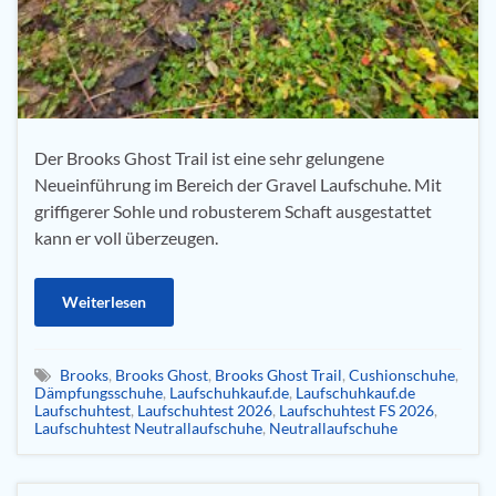
Der Brooks Ghost Trail ist eine sehr gelungene
Neueinführung im Bereich der Gravel Laufschuhe. Mit
griffigerer Sohle und robusterem Schaft ausgestattet
kann er voll überzeugen.
Weiterlesen
Brooks
,
Brooks Ghost
,
Brooks Ghost Trail
,
Cushionschuhe
,
Dämpfungsschuhe
,
Laufschuhkauf.de
,
Laufschuhkauf.de
Laufschuhtest
,
Laufschuhtest 2026
,
Laufschuhtest FS 2026
,
Laufschuhtest Neutrallaufschuhe
,
Neutrallaufschuhe