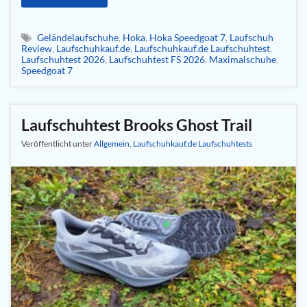
Geländelaufschuhe
,
Hoka
,
Hoka Speedgoat 7
,
Laufschuh
Review
,
Laufschuhkauf.de
,
Laufschuhkauf.de Laufschuhtest
,
Laufschuhtest 2026
,
Laufschuhtest FS 2026
,
Maximalschuhe
,
Speedgoat 7
Laufschuhtest Brooks Ghost Trail
Veröffentlicht unter
Allgemein
,
Laufschuhkauf.de Laufschuhtests