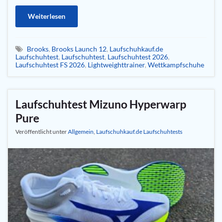
Weiterlesen
Brooks
,
Brooks Launch 12
,
Laufschuhkauf.de
Laufschuhtest
,
Laufschuhtest
,
Laufschuhtest 2026
,
Laufschuhtest FS 2026
,
Lightweighttrainer
,
Wettkampfschuhe
Laufschuhtest Mizuno Hyperwarp
Pure
Veröffentlicht unter
Allgemein
,
Laufschuhkauf.de Laufschuhtests