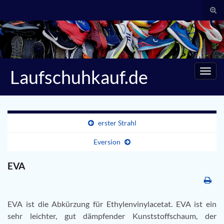
Suc
umsc
Search for:
Laufschuhkauf.de
Navig
umsc
erster Strahl
Eversion
EVA
EVA ist die Abkürzung für Ethylenvinylacetat. EVA ist ein
sehr leichter, gut dämpfender Kunststoffschaum, der