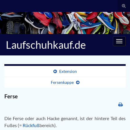
Suc
umsc
Search for:
Laufschuhkauf.de
Navig
umsc
Extension
Fersenkappe
Ferse
Die Ferse oder auch Hacke genannt, ist der hintere Teil des
Fußes (=
Rückfuß
bereich).