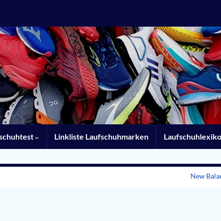
schuhtest
Linkliste Laufschuhmarken
Laufschuhlexik
New Bala