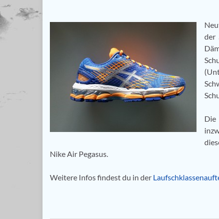
Neut
der
Däm
Schu
(Un
Schw
Schu
Die
inzw
dies
Nike Air Pegasus.
Weitere Infos findest du in der
Laufschklassenauft