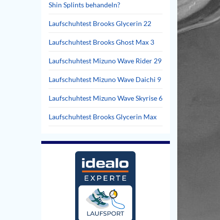
Shin Splints behandeln?
Laufschuhtest Brooks Glycerin 22
Laufschuhtest Brooks Ghost Max 3
Laufschuhtest Mizuno Wave Rider 29
Laufschuhtest Mizuno Wave Daichi 9
Laufschuhtest Mizuno Wave Skyrise 6
Laufschuhtest Brooks Glycerin Max