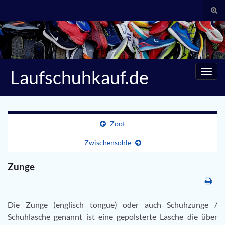
Suc
umsc
Search for:
Laufschuhkauf.de
Navig
umsc
Zoot
Zwischensohle
Zunge
Die Zunge (englisch tongue) oder auch Schuhzunge /
Schuhlasche genannt ist eine gepolsterte Lasche die über