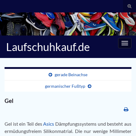
Suc
umsc
Search for:
Laufschuhkauf.de
Navig
umsc
gerade Beinachse
germanischer Fußtyp
Gel
Gel ist ein Teil des
Asics
Dämpfungssystems und besteht aus
ermüdungsfreiem Silikonmatrial. Die nur wenige Millimeter