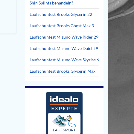
Shin Splints behandeln?
Laufschuhtest Brooks Glycerin 22
Laufschuhtest Brooks Ghost Max 3
Laufschuhtest Mizuno Wave Rider 29
Laufschuhtest Mizuno Wave Daichi 9
Laufschuhtest Mizuno Wave Skyrise 6
Laufschuhtest Brooks Glycerin Max