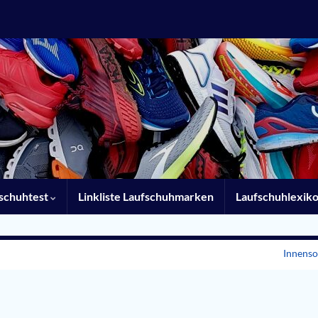
schuhtest
Linkliste Laufschuhmarken
Laufschuhlexik
Innenso