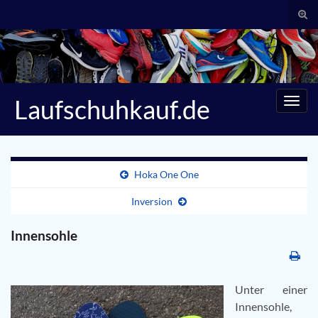
Suc
umsc
Search for:
Laufschuhkauf.de
Navig
umsc
Hoka One One
Inversion
Innensohle
Unter einer
Innensohle,