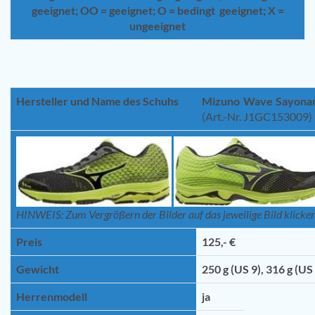
geeignet; OO = geeignet; O = bedingt geeignet; X =
ungeeignet
Hersteller und Name des Schuhs
Mizuno Wave Sayonar
(Art.-Nr. J1GC153009)
HINWEIS: Zum Vergrößern der Bilder auf das jeweilige Bild klicken
Preis
125,- €
Gewicht
250 g (US 9), 316 g (US
Herrenmodell
ja