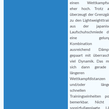
einen Wettkampfs
eher hoch. Trotz a
überzeugt der Grenzgä
zu den Lightweighttra
aus der japanisc
Laufschuhschmiede d
eine gelung
Kombination 
ausreichend Dämp
gepaart mit überrasc
viel Dynamik. Das m
sich dann gerade
längeren
Wettkampfdistanzen
und/oder länger
schnellen
Trainingseinheiten po
bemerkbar. Nicht
spreizfußgeplagte Lä