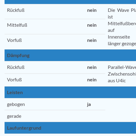
Rückfuß
nein
Die Wave Pl
ist 
Mittelfußber
Mittelfuß
nein
auf d
Innenseite
Vorfuß
nein
länger gezoge
Dämpfung
Rückfuß
nein
Parallel-Wave
Zwischensoh
Vorfuß
nein
aus U4ic
Leisten
gebogen
ja
gerade
Laufuntergrund