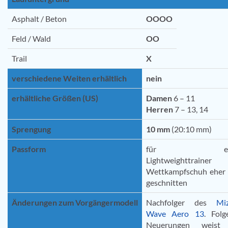
Asphalt / Beton
OOOO
Feld / Wald
OO
Trail
X
verschiedene Weiten erhältlich
nein
erhältliche Größen (US)
Damen
6 – 11
Herren
7 – 13, 14
Sprengung
10 mm
(20:10 mm)
Passform
für ein
Lightweighttrain
Wettkampfschuh eher 
geschnitten
Änderungen zum Vorgängermodell
Nachfolger des
Mi
Wave Aero 13
. Folg
Neuerungen weist