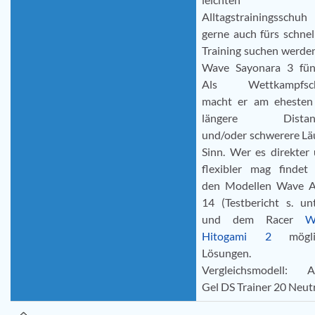
Alltagstrainingsschuh
gerne auch fürs schnel
Training suchen werde
Wave Sayonara 3 fün
Als Wettkampfsc
macht er am ehesten
längere Distan
und/oder schwerere Lä
Sinn. Wer es direkter
flexibler mag findet
den Modellen Wave A
14 (Testbericht s. un
und dem Racer
W
Hitogami 2
mögli
Lösungen.
Vergleichsmodell: A
Gel DS Trainer 20 Neutr