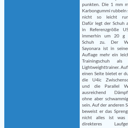
punkten. Die 1 mm m
Karbongummi rubbeln 
nicht so leicht run
Dafür legt der Schuh 
in Referenzgröße U
immerhin um 20 g 
Schuh zu. Der W
Sayonara ist in seine
Auflage mehr ein leic
Trainingschuh als 
Lightweighttrainer. Auf
einen Seite bietet er d
die U4ic Zwischenso
und die Parallel W
ausreichend Dämpf
ohne aber schwammig
sein. Auf der anderen S
beweist er das Spren
nicht alles ist was
direkteres Laufgef