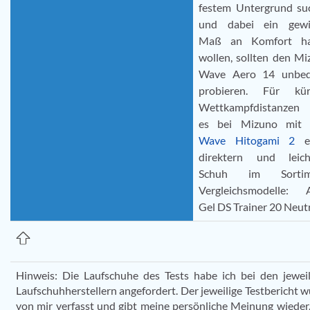
festem Untergrund su
und dabei ein gewi
Maß an Komfort h
wollen, sollten den M
Wave Aero 14 unbed
probieren. Für kür
Wettkampfdistanzen 
es bei Mizuno mit
Wave Hitogami 2
ei
direktern und leich
Schuh im Sortime
Vergleichsmodelle: A
Gel DS Trainer 20 Neutr
Hinweis: Die Laufschuhe des Tests habe ich bei den jewei
Laufschuhherstellern angefordert. Der jeweilige Testbericht 
von mir verfasst und gibt meine persönliche Meinung wieder