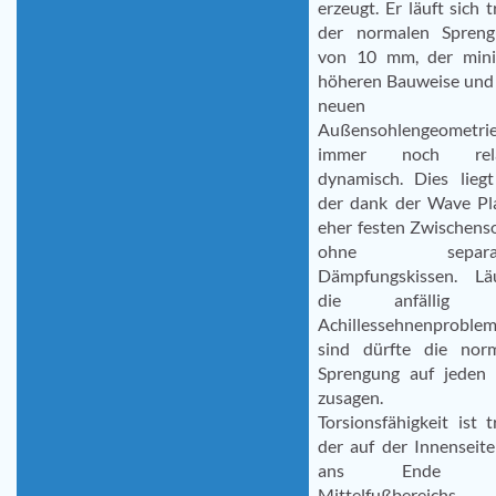
erzeugt. Er läuft sich t
der normalen Spreng
von 10 mm, der mini
höheren Bauweise und
neuen
Außensohlengeometri
immer noch rela
dynamisch. Dies lieg
der dank der Wave Pl
eher festen Zwischens
ohne separat
Dämpfungskissen. Lä
die anfällig 
Achillessehnenproble
sind dürfte die nor
Sprengung auf jeden 
zusagen. D
Torsionsfähigkeit ist t
der auf der Innenseite
ans Ende d
Mittelfußbereichs