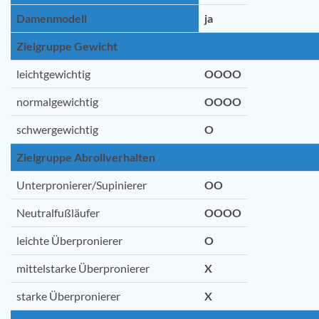
Damenmodell
ja
Zielgruppe Gewicht
leichtgewichtig
OOOO
normalgewichtig
OOOO
schwergewichtig
O
Zielgruppe Abrollverhalten
Unterpronierer/Supinierer
OO
Neutralfußläufer
OOOO
leichte Überpronierer
O
mittelstarke Überpronierer
X
starke Überpronierer
X