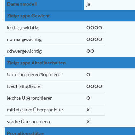
Damenmodell
ja
Zielgruppe Gewicht
leichtgewichtig
OOOO
normalgewichtig
OOOO
schwergewichtig
OO
Zielgruppe Abrollverhalten
Unterpronierer/Supinierer
O
Neutralfußläufer
OOOO
leichte Überpronierer
O
mittelstarke Überpronierer
X
starke Überpronierer
X
Pronationsstütze