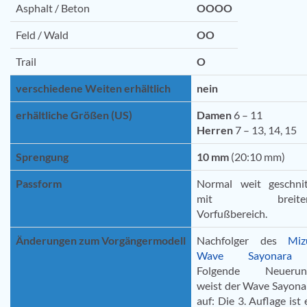
Asphalt / Beton
OOOO
Feld / Wald
OO
Trail
O
verschiedene Weiten erhältlich
nein
erhältliche Größen (US)
Damen
6 – 11
Herren
7 – 13, 14, 15
Sprengung
10 mm
(20:10 mm)
Passform
Normal weit geschni
mit breiter
Vorfußbereich.
Änderungen zum Vorgängermodell
Nachfolger des
Miz
Wave Sayonara
Folgende Neuerun
weist der Wave Sayona
auf: Die 3. Auflage ist 