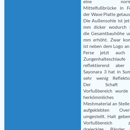
eine norma
Mittelfußbrücke in 
der Wave Platte getaus
Die Außensohle ist jet
mm dicker wodurch s
die Gesamtbauhöhe u
mm erhöht. Zwar ko
ist neben dem Logo an
Ferse jetzt auch 
Zungenhalteschlaufe
reflektierend aber 
Sayonara 3 hat in S
sehr wenig Reflekto
Der Schaft 
Vorfußbereich wurde
herkömmliches
Meshmaterial an Stelle
aufgeklebten Overl
umgestellt. Halt gebe
Vorfußbereich z
dreieckige Bänder 