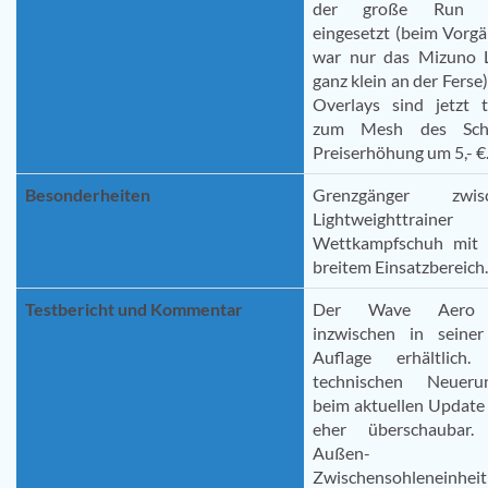
der große Run B
eingesetzt (beim Vorg
war nur das Mizuno 
ganz klein an der Ferse)
Overlays sind jetzt t
zum Mesh des Scha
Preiserhöhung um 5,- €
Besonderheiten
Grenzgänger zwis
Lightweighttrainer
Wettkampfschuh mit 
breitem Einsatzbereich.
Testbericht und Kommentar
Der Wave Aero 
inzwischen in seiner
Auflage erhältlich.
technischen Neueru
beim aktuellen Update
eher überschaubar.
Außen- u
Zwischensohleneinheit