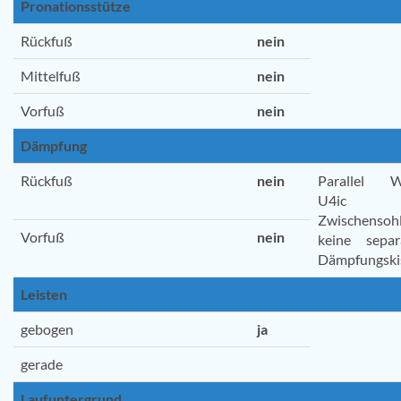
Pronationsstütze
Rückfuß
nein
Mittelfuß
nein
Vorfuß
nein
Dämpfung
Rückfuß
nein
Parallel W
U4ic
Zwischensohl
Vorfuß
nein
keine separ
Dämpfungski
Leisten
gebogen
ja
gerade
Laufuntergrund