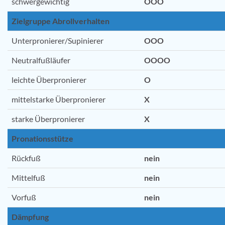
schwergewichtig
OOO
Zielgruppe Abrollverhalten
Unterpronierer/Supinierer
OOO
Neutralfußläufer
OOOO
leichte Überpronierer
O
mittelstarke Überpronierer
X
starke Überpronierer
X
Pronationsstütze
Rückfuß
nein
Mittelfuß
nein
Vorfuß
nein
Dämpfung