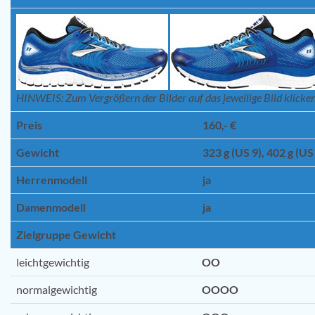
HINWEIS: Zum Vergrößern der Bilder auf das jeweilige Bild klicken
Preis
160,- €
Gewicht
323 g (US 9), 402 g (US
Herrenmodell
ja
Damenmodell
ja
Zielgruppe Gewicht
leichtgewichtig
OO
normalgewichtig
OOOO