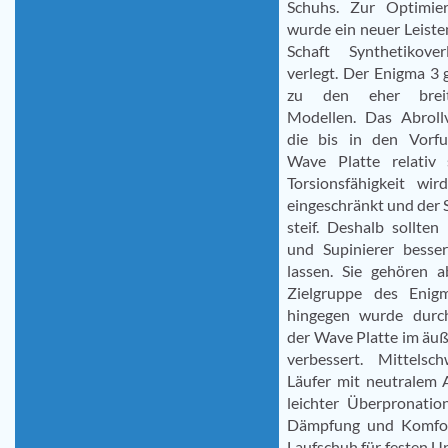
Schuhs. Zur Optimie
wurde ein neuer Leiste
Schaft Synthetikov
verlegt. Der Enigma 3 
zu den eher breit
Modellen. Das Abrollv
die bis in den Vorfu
Wave Platte relativ 
Torsionsfähigkeit wi
eingeschränkt und der S
steif. Deshalb sollten
und Supinierer besse
lassen. Sie gehören a
Zielgruppe des Enigma
hingegen wurde durc
der Wave Platte im äu
verbessert. Mittelsc
Läufer mit neutralem 
leichter Überpronatio
Dämpfung und Komfor
Laufschuh für festen U