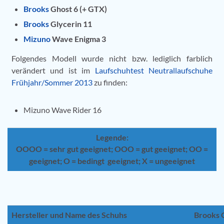
Brooks
Ghost 6 (+ GTX)
Brooks
Glycerin 11
Mizuno
Wave Enigma 3
Folgendes Modell wurde nicht bzw. lediglich farblich
verändert und ist im
Laufschuhtest Neutrallaufschuhe
Frühjahr/Sommer 2013
zu finden:
Mizuno Wave Rider 16
Legende:
OOOO = sehr gut geeignet; OOO = gut geeignet; OO =
geeignet; O = bedingt geeignet; X = ungeeignet
Hersteller und Name des Schuhs
Brooks 