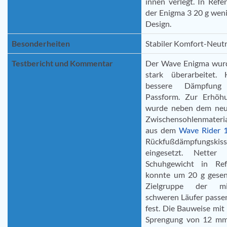
innen verlegt. In Ref
der Enigma 3 20 g wen
Design.
Besonderheiten
Stabiler Komfort-Neutr
Testbericht und Kommentar
Der Wave Enigma wurde
stark überarbeitet.
bessere Dämpfung
Passform. Zur Erhö
wurde neben dem neue
Zwischensohlenmateria
aus dem
Wave Rider 
Rückfußdämpfungs
eingesetzt. Netter
Schuhgewicht in Re
konnte um 20 g gesen
Zielgruppe der mi
schweren Läufer passe
fest. Die Bauweise mit
Sprengung von 12 mm 