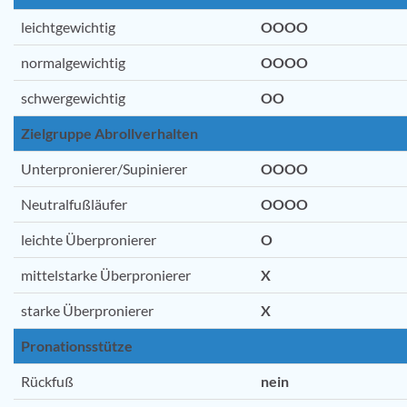
leichtgewichtig
OOOO
normalgewichtig
OOOO
schwergewichtig
OO
Zielgruppe Abrollverhalten
Unterpronierer/Supinierer
OOOO
Neutralfußläufer
OOOO
leichte Überpronierer
O
mittelstarke Überpronierer
X
starke Überpronierer
X
Pronationsstütze
Rückfuß
nein