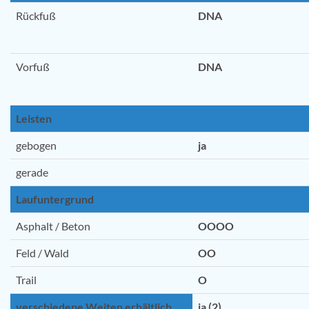
Rückfuß
DNA
Vorfuß
DNA
Leisten
gebogen
ja
gerade
Laufuntergrund
Asphalt / Beton
OOOO
Feld / Wald
OO
Trail
O
verschiedene Weiten erhältlich
ja (2)