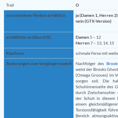
Trail
O
verschiedene Weiten erhältlich
ja (Damen 1, Herren 2)
nein (GTX-Version)
erhältliche Größen (US)
Damen
5 – 12
Herren
7 – 13, 14, 15
Passform
schmale Ferse mit wei
Änderungen zum Vorgängermodell
Nachfolger des
Brook
weist der Brooks Ghost
(Omega Grooves) im Vor
sorgen soll. Die ha
Schuhinnenseite des G
durch Zwischensohle- 
der Schuh in diesem 
einem gleichmäßigere
Torsionsfähigkeit führ
Bereich atmungsaktiv