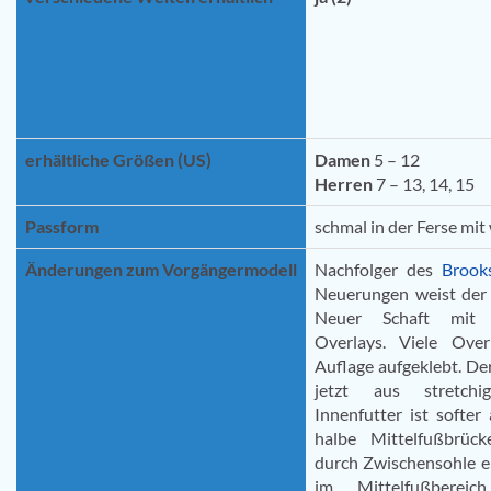
erhältliche Größen (US)
Damen
5 – 12
Herren
7 – 13, 14, 15
Passform
schmal in der Ferse mi
Änderungen zum Vorgängermodell
Nachfolger des
Brook
Neuerungen weist der 
Neuer Schaft mit w
Overlays. Viele Over
Auflage aufgeklebt. De
jetzt aus stretchi
Innenfutter ist softer
halbe Mittelfußbrüc
durch Zwischensohle e
im Mittelfußbereic