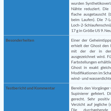
wurden Synthetikoverl
Nähte reduziert. Die
flache ausgetauscht 
beim Laufen). Die 7-
Loch-2-Schlaufenschn
17 g in Größe US 9. Ne
Besonderheiten
Einer der Geheimtipps
erhielt der Ghost den
mit der der in der
ausgezeichnet wird. F
Farbstellungen erhältlic
Ghost in exakt glei
Modifikationen im Scha
wind- und wasserdicht
Testbericht und Kommentar
Bereits den Vorgänger 
Supinierer gefeiert. 
gerecht. Sehr posit
Verzicht auf jegliche (
Die durchgehende