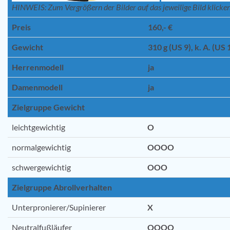
HINWEIS: Zum Vergrößern der Bilder auf das jeweilige Bild klicken
Preis
160,- €
Gewicht
310 g (US 9), k. A. (US 
Herrenmodell
ja
Damenmodell
ja
Zielgruppe Gewicht
leichtgewichtig
O
normalgewichtig
OOOO
schwergewichtig
OOO
Zielgruppe Abrollverhalten
Unterpronierer/Supinierer
X
Neutralfußläufer
OOOO