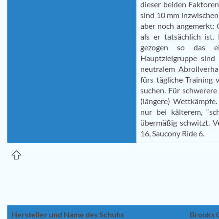
dieser beiden Faktoren
sind 10 mm inzwischen 
aber noch angemerkt: 
als er tatsächlich ist
gezogen so das ei
Hauptzielgruppe sind 
neutralem Abrollverha
fürs tägliche Training
suchen. Für schwerere 
(längere) Wettkämpfe. 
nur bei kälterem, “s
übermäßig schwitzt. V
16, Saucony Ride 6.
Hersteller und Name des Schuhs
Brooks 