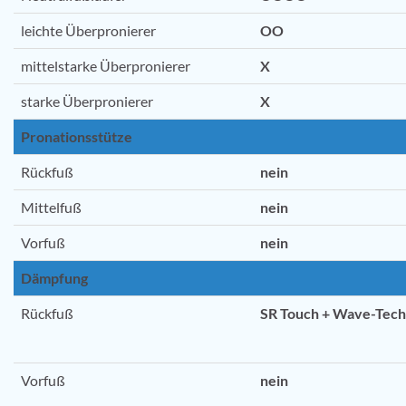
leichte Überpronierer
OO
mittelstarke Überpronierer
X
starke Überpronierer
X
Pronationsstütze
Rückfuß
nein
Mittelfuß
nein
Vorfuß
nein
Dämpfung
Rückfuß
SR Touch + Wave-Tech
Vorfuß
nein