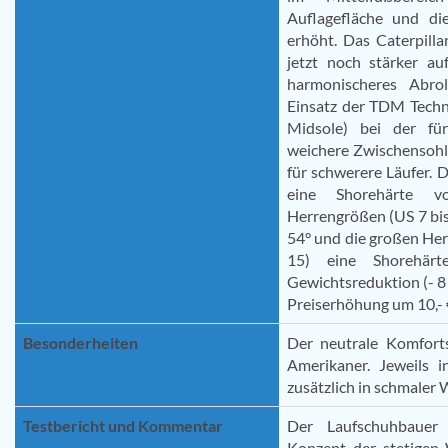
Auflagefläche und die
erhöht. Das Caterpill
jetzt noch stärker a
harmonischeres Abrol
Einsatz der TDM Techn
Midsole) bei der für
weichere Zwischensohl
für schwerere Läufer.
eine Shorehärte v
Herrengrößen (US 7 bis
54° und die großen He
15) eine Shorehärt
Gewichtsreduktion (- 8 
Preiserhöhung um 10,- 
Besonderheiten
Der neutrale Komfort
Amerikaner. Jeweils 
zusätzlich in schmaler W
Testbericht und Kommentar
Der Laufschuhbauer 
Konzept der stetigen