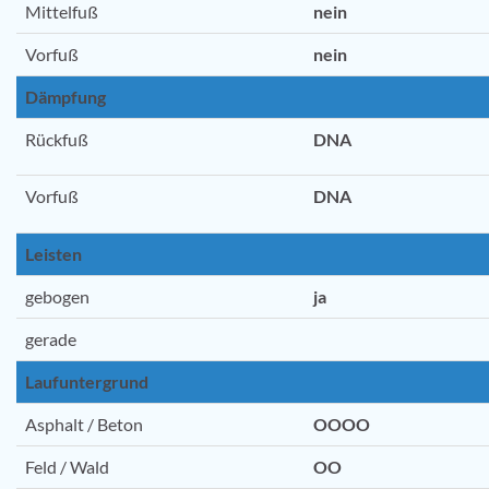
Mittelfuß
nein
Vorfuß
nein
Dämpfung
Rückfuß
DNA
Vorfuß
DNA
Leisten
gebogen
ja
gerade
Laufuntergrund
Asphalt / Beton
OOOO
Feld / Wald
OO