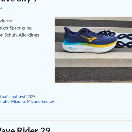
ts
zierter
iger Sprengung
n Schuh. Allerdings
.
Laufschuhtest 2025
,
chuhe
,
Mizuno
,
Mizuno Enerzy
,
ave Rider 29