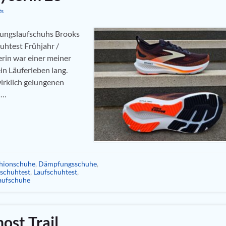
ts
fungslaufschuhs Brooks
uhtest Frühjahr /
erin war einer meiner
in Läuferleben lang.
irklich gelungenen
 …
hionschuhe
,
Dämpfungsschuhe
,
fschuhtest
,
Laufschuhtest
,
aufschuhe
ost Trail