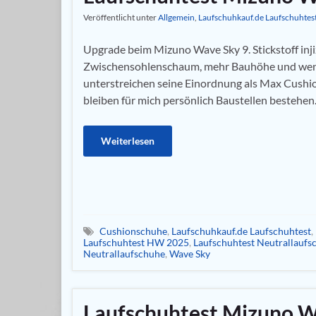
Veröffentlicht unter
Allgemein
,
Laufschuhkauf.de Laufschuhtes
Upgrade beim Mizuno Wave Sky 9. Stickstoff inji
Zwischensohlenschaum, mehr Bauhöhe und wen
unterstreichen seine Einordnung als Max Cushio
bleiben für mich persönlich Baustellen bestehen
Weiterlesen
Cushionschuhe
,
Laufschuhkauf.de Laufschuhtest
,
Laufschuhtest HW 2025
,
Laufschuhtest Neutrallaufs
Neutrallaufschuhe
,
Wave Sky
Laufschuhtest Mizuno W