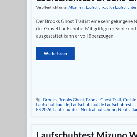
Veröffentlicht unter
Allgemein
,
Laufschuhkauf.de Laufschuhtes
Der Brooks Ghost Trail ist eine sehr gelungene
der Gravel Laufschuhe. Mit griffigerer Sohle un
ausgestattet kann er voll überzeugen.
Weiterlesen
Brooks
,
Brooks Ghost
,
Brooks Ghost Trail
,
Cushio
Laufschuhkauf.de
,
Laufschuhkauf.de Laufschuhtest
,
L
FS 2026
,
Laufschuhtest Neutrallaufschuhe
,
Neutralla
Laufschuhtest Mizuno W