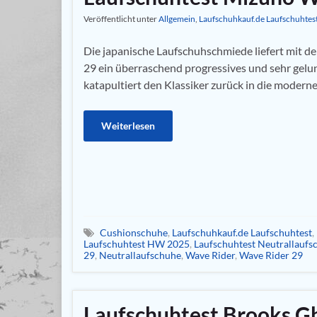
Veröffentlicht unter
Allgemein
,
Laufschuhkauf.de Laufschuhtes
Die japanische Laufschuhschmiede liefert mit 
29 ein überraschend progressives und sehr gel
katapultiert den Klassiker zurück in die modern
Weiterlesen
Cushionschuhe
,
Laufschuhkauf.de Laufschuhtest
,
Laufschuhtest HW 2025
,
Laufschuhtest Neutrallaufs
29
,
Neutrallaufschuhe
,
Wave Rider
,
Wave Rider 29
Laufschuhtest Brooks G