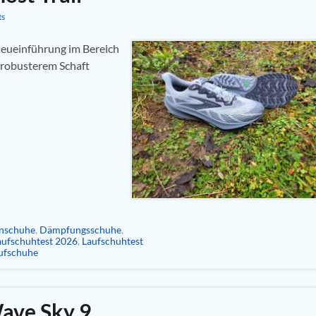
ts
 Neueinführung im Bereich
d robusterem Schaft
nschuhe
,
Dämpfungsschuhe
,
aufschuhtest 2026
,
Laufschuhtest
ufschuhe
ave Sky 9