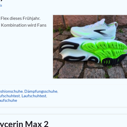
ts
Flex dieses Frühjahr.
se Kombination wird Fans
shionschuhe
,
Dämpfungsschuhe
,
ufschuhtest
,
Laufschuhtest
,
aufschuhe
ycerin Max 2