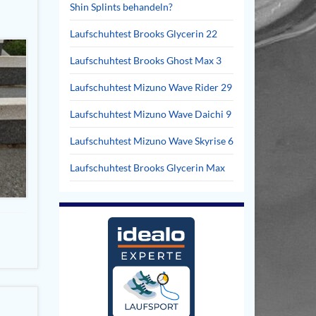
Shin Splints behandeln?
Laufschuhtest Brooks Glycerin 22
Laufschuhtest Brooks Ghost Max 3
Laufschuhtest Mizuno Wave Rider 29
Laufschuhtest Mizuno Wave Daichi 9
Laufschuhtest Mizuno Wave Skyrise 6
Laufschuhtest Brooks Glycerin Max