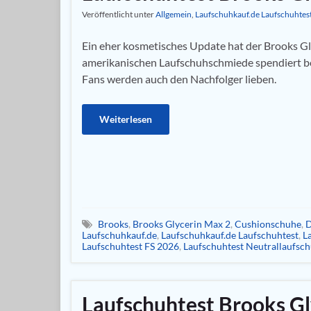
Veröffentlicht unter
Allgemein
,
Laufschuhkauf.de Laufschuhtes
Ein eher kosmetisches Update hat der Brooks Gl
amerikanischen Laufschuhschmiede spendiert 
Fans werden auch den Nachfolger lieben.
Weiterlesen
Brooks
,
Brooks Glycerin Max 2
,
Cushionschuhe
,
D
Laufschuhkauf.de
,
Laufschuhkauf.de Laufschuhtest
,
L
Laufschuhtest FS 2026
,
Laufschuhtest Neutrallaufsc
Laufschuhtest Brooks Gl