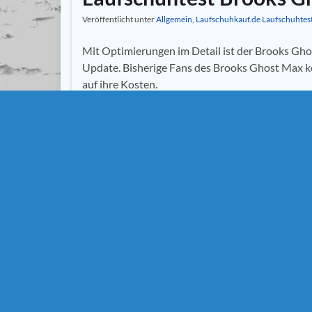
Veröffentlicht unter
Allgemein
,
Laufschuhkauf.de Laufschuhtes
Mit Optimierungen im Detail ist der Brooks Gho
Update. Bisherige Fans des Brooks Ghost Max 
auf ihre Kosten.
Weiterlesen
Brooks
,
Brooks Ghost
,
Brooks Ghost Max
,
Brooks
Dämpfungsschuhe
,
Laufschuhkauf.de
,
Laufschuhkauf.
2025
,
Laufschuhtest HW 2025
,
Neutrallaufschuhe
Laufschuhtest Brooks G