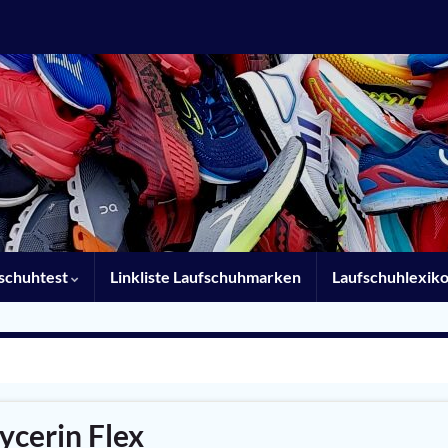
schuhtest
Linkliste Laufschuhmarken
Laufschuhlexik
ycerin Flex