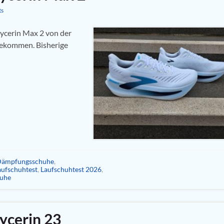
ts
ycerin Max 2 von der
bekommen. Bisherige
ämpfungsschuhe
,
aufschuhtest
,
Laufschuhtest 2026
,
huhe
ycerin 23