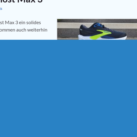
ts
st Max 3 ein solides
kommen auch weiterhin
 Ghost Max 3
,
Cushionschuhe
,
de Laufschuhtest
,
Laufschuhtest
host 17