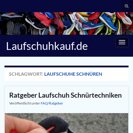
Suc
umsc
Search for:
Laufschuhkauf.de
Navig
umsc
SCHLAGWORT:
LAUFSCHUHE SCHNÜREN
Ratgeber Laufschuh Schnürtechniken
Veröffentlicht unter
FAQ/Ratgeber