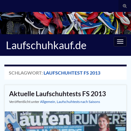
Suc
umsc
Search for:
Laufschuhkauf.de
Navig
umsc
SCHLAGWORT:
LAUFSCHUHTEST FS 2013
Aktuelle Laufschuhtests FS 2013
Veröffentlicht unter
Allgemein
,
Laufschuhtests nach Saisons