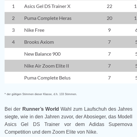
1
Asics Gel DS Trainer X
22
1
2
Puma Complete Heras
20
1
3
Nike Free
9
4
Brooks Axiom
7
New Balance 900
7
Nike Air Zoom Elite II
7
Puma Complete Belus
7
* der gültigen Stimmen dieser Klasse, d.h. 133 Stimmen.
Bei der
Runner’s World
Wahl zum Laufschuh des Jahres
siegte, wie in den Jahren zuvor, der Abosieger, das Modell
Asics Gel DS Trainer vor dem Adidas Supernova
Competition und dem Zoom Elite von Nike.