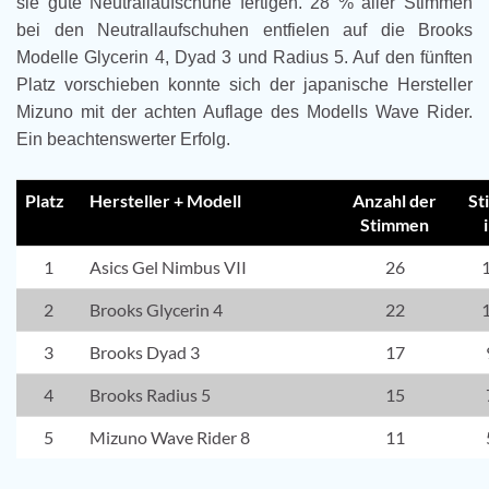
sie gute Neutrallaufschuhe fertigen. 28 % aller Stimmen
bei den Neutrallaufschuhen entfielen auf die Brooks
Modelle Glycerin 4, Dyad 3 und Radius 5. Auf den fünften
Platz vorschieben konnte sich der japanische Hersteller
Mizuno mit der achten Auflage des Modells Wave Rider.
Ein beachtenswerter Erfolg.
Platz
Hersteller + Modell
Anzahl der
St
Stimmen
1
Asics Gel Nimbus VII
26
2
Brooks Glycerin 4
22
3
Brooks Dyad 3
17
4
Brooks Radius 5
15
5
Mizuno Wave Rider 8
11