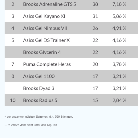
2
Brooks Adrenaline GTS 5
38
7,18 %
3
Asics Gel Kayano XI
31
5,86 %
4
Asics Gel Nimbus VII
26
4,91 %
5
Asics Gel DS Trainer X
22
4,16 %
Brooks Glycerin 4
22
4,16 %
7
Puma Complete Heras
20
3,78 %
8
Asics Gel 1100
17
3,21 %
Brooks Dyad 3
17
3,21 %
10
Brooks Radius 5
15
2,84 %
* der gesamten gültigen Stimmen, d.h. 529 Stimmen.
— = letztes Jahr nicht unter den Top Ten