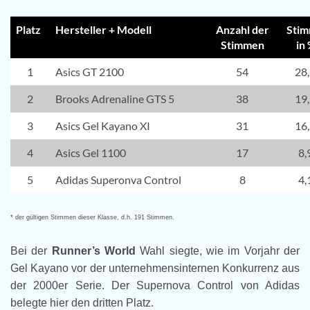
Platz
Hersteller + Modell
Anzahl der
Sti
Stimmen
in
1
Asics GT 2100
54
28
2
Brooks Adrenaline GTS 5
38
19
3
Asics Gel Kayano XI
31
16
4
Asics Gel 1100
17
8,
5
Adidas Superonva Control
8
4,
* der gültigen Stimmen dieser Klasse, d.h. 191 Stimmen.
Bei der
Runner’s World
Wahl siegte, wie im Vorjahr der
Gel Kayano vor der unternehmensinternen Konkurrenz aus
der 2000er Serie. Der Supernova Control von Adidas
belegte hier den dritten Platz.