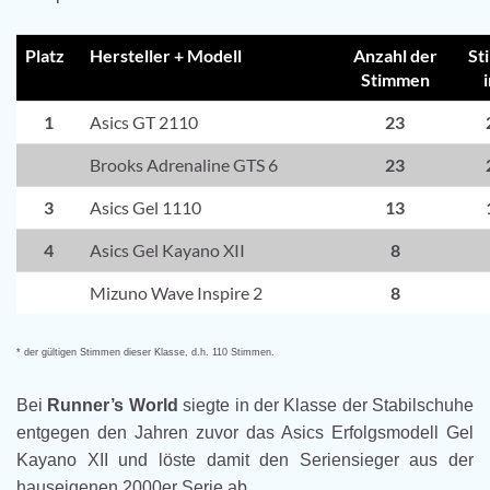
Platz
Hersteller + Modell
Anzahl der
St
Stimmen
1
Asics GT 2110
23
Brooks Adrenaline GTS 6
23
3
Asics Gel 1110
13
4
Asics Gel Kayano XII
8
Mizuno Wave Inspire 2
8
* der gültigen Stimmen dieser Klasse, d.h. 110 Stimmen.
Bei
Runner’s World
siegte in der Klasse der Stabilschuhe
entgegen den Jahren zuvor das Asics Erfolgsmodell Gel
Kayano XII und löste damit den Seriensieger aus der
hauseigenen 2000er Serie ab.