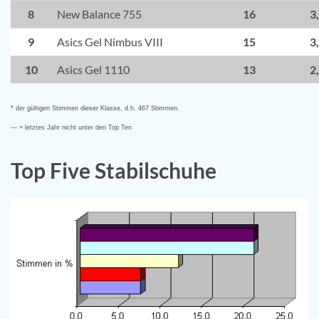
8
New Balance 755
16
3
9
Asics Gel Nimbus VIII
15
3
10
Asics Gel 1110
13
2
* der gültigen Stimmen dieser Klasse, d.h. 467 Stimmen.
— = letztes Jahr nicht unter den Top Ten
Top Five Stabilschuhe