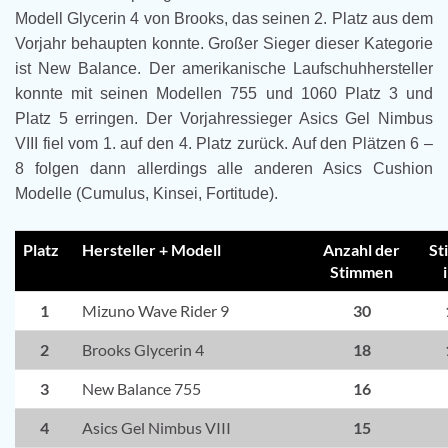
Modell Glycerin 4 von Brooks, das seinen 2. Platz aus dem
Vorjahr behaupten konnte. Großer Sieger dieser Kategorie
ist New Balance. Der amerikanische Laufschuhhersteller
konnte mit seinen Modellen 755 und 1060 Platz 3 und
Platz 5 erringen. Der Vorjahressieger Asics Gel Nimbus
VIII fiel vom 1. auf den 4. Platz zurück. Auf den Plätzen 6 –
8 folgen dann allerdings alle anderen Asics Cushion
Modelle (Cumulus, Kinsei, Fortitude).
Platz
Hersteller + Modell
Anzahl der
St
Stimmen
1
Mizuno Wave Rider 9
30
2
Brooks Glycerin 4
18
3
New Balance 755
16
4
Asics Gel Nimbus VIII
15