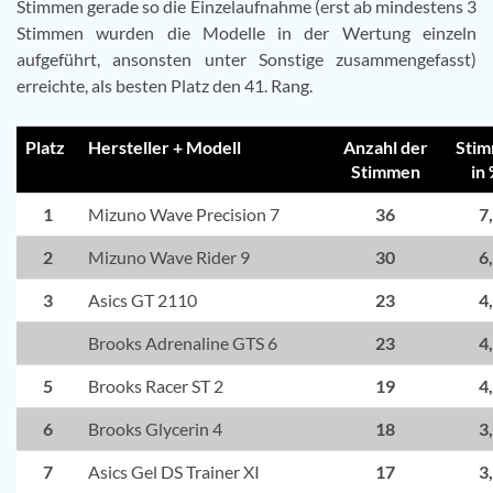
Stimmen gerade so die Einzelaufnahme (erst ab mindestens 3
Stimmen wurden die Modelle in der Wertung einzeln
aufgeführt, ansonsten unter Sonstige zusammengefasst)
erreichte, als besten Platz den 41. Rang.
Platz
Hersteller + Modell
Anzahl der
Sti
Stimmen
in
1
Mizuno Wave Precision 7
36
7
2
Mizuno Wave Rider 9
30
6
3
Asics GT 2110
23
4
Brooks Adrenaline GTS 6
23
4
5
Brooks Racer ST 2
19
4
6
Brooks Glycerin 4
18
3
7
Asics Gel DS Trainer XI
17
3