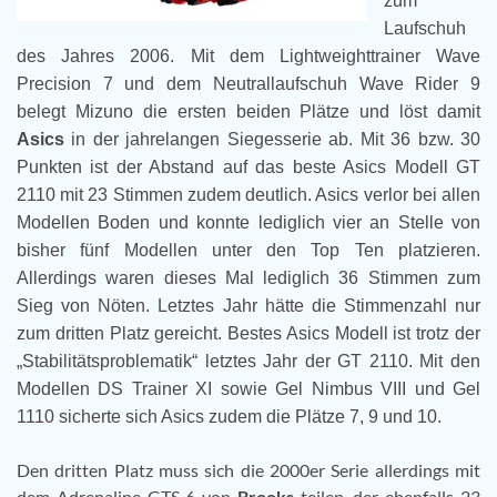
zum
Laufschuh
des Jahres 2006. Mit dem Lightweighttrainer Wave
Precision 7 und dem Neutrallaufschuh Wave Rider 9
belegt Mizuno die ersten beiden Plätze und löst damit
Asics
in der jahrelangen Siegesserie ab. Mit 36 bzw. 30
Punkten ist der Abstand auf das beste Asics Modell GT
2110 mit 23 Stimmen zudem deutlich. Asics verlor bei allen
Modellen Boden und konnte lediglich vier an Stelle von
bisher fünf Modellen unter den Top Ten platzieren.
Allerdings waren dieses Mal lediglich 36 Stimmen zum
Sieg von Nöten. Letztes Jahr hätte die Stimmenzahl nur
zum dritten Platz gereicht. Bestes Asics Modell ist trotz der
„Stabilitätsproblematik“ letztes Jahr der GT 2110. Mit den
Modellen DS Trainer XI sowie Gel Nimbus VIII und Gel
1110 sicherte sich Asics zudem die Plätze 7, 9 und 10.
Den dritten Platz muss sich die 2000er Serie allerdings mit
dem Adrenaline GTS 6 von
Brooks
teilen, der ebenfalls 23