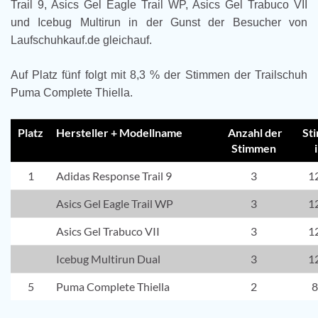
Trail 9, Asics Gel Eagle Trail WP, Asics Gel Trabuco VII
und Icebug Multirun in der Gunst der Besucher von
Laufschuhkauf.de gleichauf.
Auf Platz fünf folgt mit 8,3 % der Stimmen der Trailschuh
Puma Complete Thiella.
Platz
Hersteller + Modellname
Anzahl der
St
Stimmen
1
Adidas Response Trail 9
3
1
Asics Gel Eagle Trail WP
3
1
Asics Gel Trabuco VII
3
1
Icebug Multirun Dual
3
1
5
Puma Complete Thiella
2
8