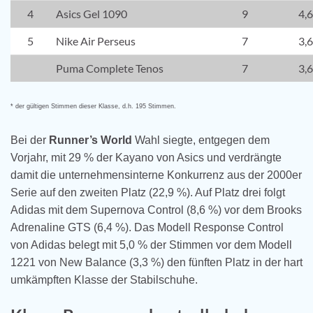
4
Asics Gel 1090
9
4,
5
Nike Air Perseus
7
3,
Puma Complete Tenos
7
3,
* der gültigen Stimmen dieser Klasse, d.h. 195 Stimmen.
Bei der
Runner’s World
Wahl siegte, entgegen dem
Vorjahr, mit 29 % der Kayano von Asics und verdrängte
damit die unternehmensinterne Konkurrenz aus der 2000er
Serie auf den zweiten Platz (22,9 %). Auf Platz drei folgt
Adidas mit dem Supernova Control (8,6 %) vor dem Brooks
Adrenaline GTS (6,4 %). Das Modell Response Control
von Adidas belegt mit 5,0 % der Stimmen vor dem Modell
1221 von New Balance (3,3 %) den fünften Platz in der hart
umkämpften Klasse der Stabilschuhe.