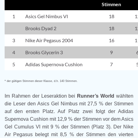
Stimmen
1
Asics Gel Nimbus VI
18
1
Brooks Dyad 2
18
1
3
Nike Air Pegasus 2004
16
1
4
Brooks Glycerin 3
9
5
Adidas Supernova Cushion
7
* der gültigen Stimmen dieser Klasse, d.h. 140 Stimmen.
Im Rahmen der Leseraktion bei
Runner’s World
wählten
die Leser den Asics Gel Nimbus mit 27,5 % der Stimmen
auf den ersten Platz. Auf Platz zwei folgt der Adidas
Supernova Cushion mit 12,9 % der Stimmen vor dem Asics
Gel Cumulus VI mit 9 % der Stimmen (Platz 3). Der Nike
Air Pegasus belegt mit 8,5 % der Stimmen den vierten