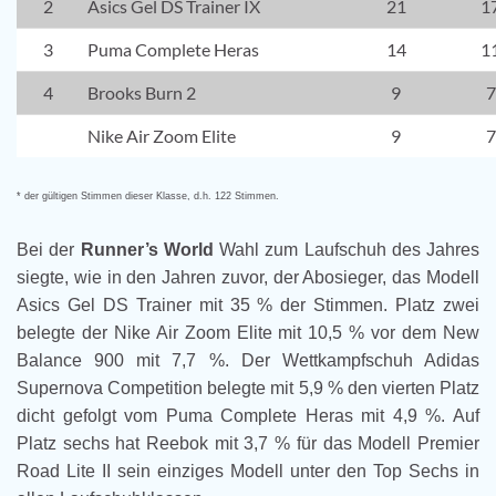
2
Asics Gel DS Trainer IX
21
1
3
Puma Complete Heras
14
1
4
Brooks Burn 2
9
7
Nike Air Zoom Elite
9
7
* der gültigen Stimmen dieser Klasse, d.h. 122 Stimmen.
Bei der
Runner’s World
Wahl zum Laufschuh des Jahres
siegte, wie in den Jahren zuvor, der Abosieger, das Modell
Asics Gel DS Trainer mit 35 % der Stimmen. Platz zwei
belegte der Nike Air Zoom Elite mit 10,5 % vor dem New
Balance 900 mit 7,7 %. Der Wettkampfschuh Adidas
Supernova Competition belegte mit 5,9 % den vierten Platz
dicht gefolgt vom Puma Complete Heras mit 4,9 %. Auf
Platz sechs hat Reebok mit 3,7 % für das Modell Premier
Road Lite II sein einziges Modell unter den Top Sechs in