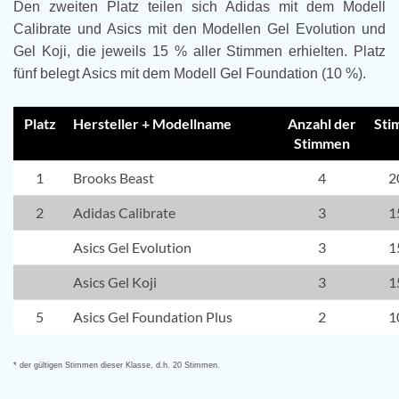
Den zweiten Platz teilen sich Adidas mit dem Modell
Calibrate und Asics mit den Modellen Gel Evolution und
Gel Koji, die jeweils 15 % aller Stimmen erhielten. Platz
fünf belegt Asics mit dem Modell Gel Foundation (10 %).
Platz
Hersteller + Modellname
Anzahl der
Sti
Stimmen
1
Brooks Beast
4
2
2
Adidas Calibrate
3
1
Asics Gel Evolution
3
1
Asics Gel Koji
3
1
5
Asics Gel Foundation Plus
2
1
* der gültigen Stimmen dieser Klasse, d.h. 20 Stimmen.