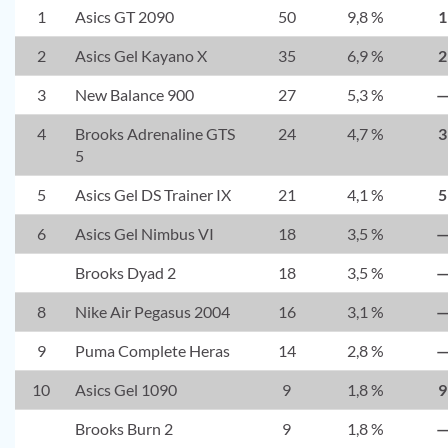
1
Asics GT 2090
50
9,8 %
1
2
Asics Gel Kayano X
35
6,9 %
2
3
New Balance 900
27
5,3 %
4
Brooks Adrenaline GTS
24
4,7 %
3
5
5
Asics Gel DS Trainer IX
21
4,1 %
5
6
Asics Gel Nimbus VI
18
3,5 %
Brooks Dyad 2
18
3,5 %
8
Nike Air Pegasus 2004
16
3,1 %
9
Puma Complete Heras
14
2,8 %
10
Asics Gel 1090
9
1,8 %
9
Brooks Burn 2
9
1,8 %