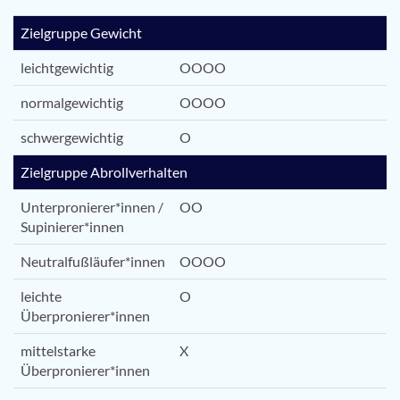
Zielgruppe Gewicht
leichtgewichtig
OOOO
normalgewichtig
OOOO
schwergewichtig
O
Zielgruppe Abrollverhalten
Unterpronierer*innen /
OO
Supinierer*innen
Neutralfußläufer*innen
OOOO
leichte
O
Überpronierer*innen
mittelstarke
X
Überpronierer*innen