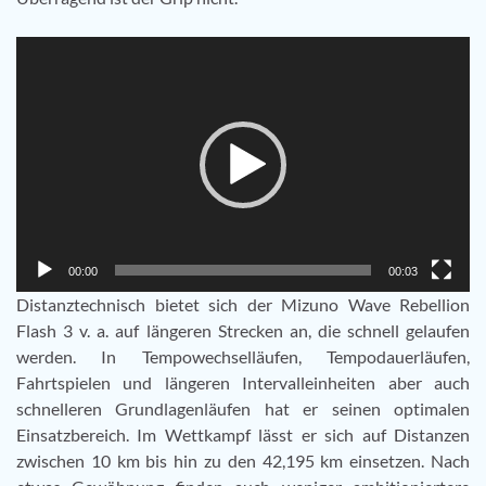
Video-
Player
00:00
00:03
Distanztechnisch bietet sich der Mizuno Wave Rebellion
Flash 3 v. a. auf längeren Strecken an, die schnell gelaufen
werden. In Tempowechselläufen, Tempodauerläufen,
Fahrtspielen und längeren Intervalleinheiten aber auch
schnelleren Grundlagenläufen hat er seinen optimalen
Einsatzbereich. Im Wettkampf lässt er sich auf Distanzen
zwischen 10 km bis hin zu den 42,195 km einsetzen. Nach