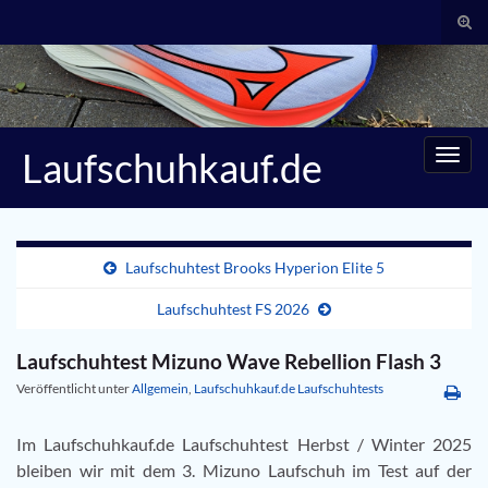
Suc
umsc
Search for:
Laufschuhkauf.de
Navig
umsc
Laufschuhtest Brooks Hyperion Elite 5
Laufschuhtest FS 2026
Laufschuhtest Mizuno Wave Rebellion Flash 3
Veröffentlicht unter
Allgemein
,
Laufschuhkauf.de Laufschuhtests
Im Laufschuhkauf.de Laufschuhtest Herbst / Winter 2025
bleiben wir mit dem 3. Mizuno Laufschuh im Test auf der