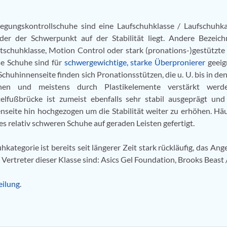
gungskontrollschuhe sind eine Laufschuhklasse / Laufschuhka
der der Schwerpunkt auf der Stabilität liegt. Andere Bezeic
tschuhklasse, Motion Control oder stark (pronations-)gestützte
e Schuhe sind für
schwergewichtige, starke Überpronierer
geeig
Schuhinnenseite finden sich Pronationsstützen, die u. U. bis in de
chen und meistens durch Plastikelemente verstärkt werd
elfußbrücke ist zumeist ebenfalls sehr stabil ausgeprägt und
nseite hin hochgezogen um die Stabilität weiter zu erhöhen. Häu
es relativ schweren Schuhe auf geraden Leisten gefertigt.
ategorie ist bereits seit längerer Zeit stark rückläufig, das Ang
rtreter dieser Klasse sind: Asics Gel Foundation, Brooks Beast /
eilung
.