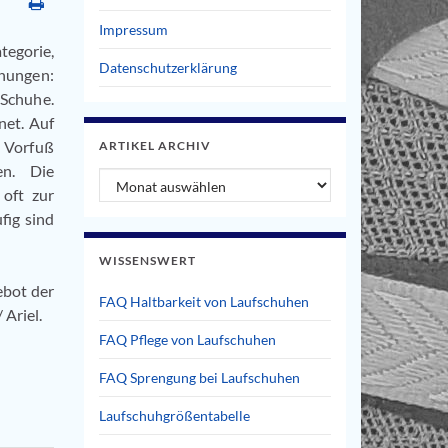
Impressum
tegorie,
Datenschutzerklärung
hnungen:
 Schuhe.
net. Auf
n Vorfuß
ARTIKEL ARCHIV
en. Die
Artikel Archiv
 oft zur
fig sind
WISSENSWERT
ebot der
FAQ Haltbarkeit von Laufschuhen
 Ariel.
FAQ Pflege von Laufschuhen
FAQ Sprengung bei Laufschuhen
Laufschuhgrößentabelle