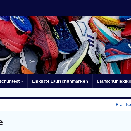
schuhtest
Linkliste Laufschuhmarken
Laufschuhlexik
Brandso
e