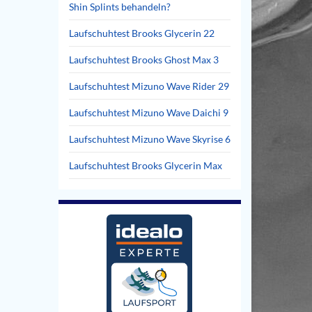
Shin Splints behandeln?
Laufschuhtest Brooks Glycerin 22
Laufschuhtest Brooks Ghost Max 3
Laufschuhtest Mizuno Wave Rider 29
Laufschuhtest Mizuno Wave Daichi 9
Laufschuhtest Mizuno Wave Skyrise 6
Laufschuhtest Brooks Glycerin Max