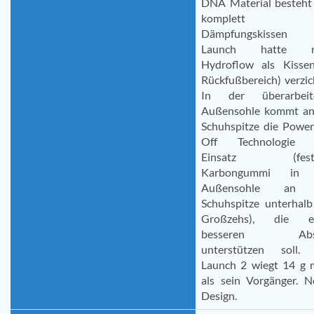
DNA Material besteht
komplett a
Dämpfungskissen 
Launch hatte n
Hydroflow als Kisse
Rückfußbereich) verzic
In der überarbeit
Außensohle kommt an
Schuhspitze die Power
Off Technologie 
Einsatz (feste
Karbongummi in 
Außensohle an 
Schuhspitze unterhalb
Großzehs), die e
besseren Abs
unterstützen soll.
Launch 2 wiegt 14 g 
als sein Vorgänger. N
Design.