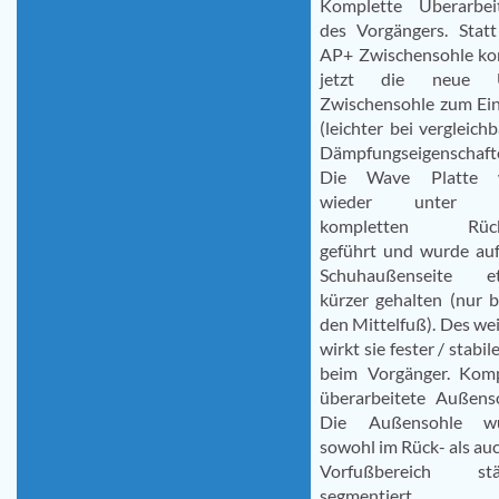
Komplette Überarbei
des Vorgängers. Statt
AP+ Zwischensohle k
jetzt die neue U
Zwischensohle zum Ein
(leichter bei vergleich
Dämpfungseigenschafte
Die Wave Platte 
wieder unter 
kompletten Rück
geführt und wurde auf
Schuhaußenseite e
kürzer gehalten (nur b
den Mittelfuß). Des we
wirkt sie fester / stabile
beim Vorgänger. Komp
überarbeitete Außenso
Die Außensohle w
sowohl im Rück- als au
Vorfußbereich stä
segmentiert.