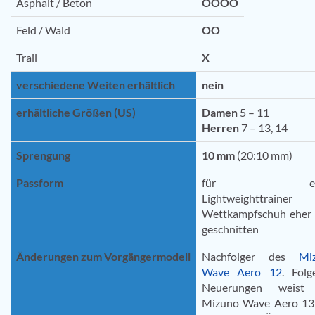
Asphalt / Beton
OOOO
Feld / Wald
OO
Trail
X
verschiedene Weiten erhältlich
nein
erhältliche Größen (US)
Damen
5 – 11
Herren
7 – 13, 14
Sprengung
10 mm
(20:10 mm)
Passform
für ein
Lightweighttrain
Wettkampfschuh eher 
geschnitten
Änderungen zum Vorgängermodell
Nachfolger des
Miz
Wave Aero 12
. Folg
Neuerungen weist
Mizuno Wave Aero 13 