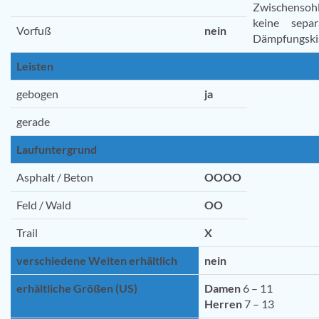
Zwischensohl
keine separ
Vorfuß
nein
Dämpfungski
Leisten
gebogen
ja
gerade
Laufuntergrund
Asphalt / Beton
OOOO
Feld / Wald
OO
Trail
X
verschiedene Weiten erhältlich
nein
erhältliche Größen (US)
Damen
6 – 11
Herren
7 – 13