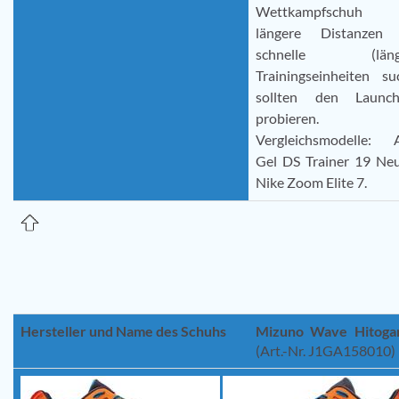
Wettkampfschuh 
längere Distanzen
schnelle (länge
Trainingseinheiten su
sollten den Laun
probieren.
Vergleichsmodelle: A
Gel DS Trainer 19 Neu
Nike Zoom Elite 7.
Hersteller und Name des Schuhs
Mizuno Wave Hitoga
(Art.-Nr. J1GA158010)