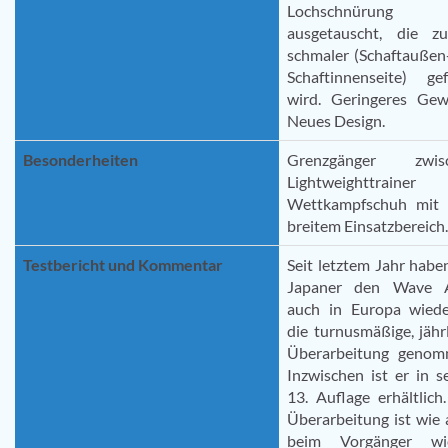
Lochschnürung
ausgetauscht, die z
schmaler (Schaftaußen
Schaftinnenseite) gef
wird. Geringeres Gewi
Neues Design.
Besonderheiten
Grenzgänger zwis
Lightweighttrainer
Wettkampfschuh mit 
breitem Einsatzbereich.
Testbericht und Kommentar
Seit letztem Jahr habe
Japaner den Wave 
auch in Europa wiede
die turnusmäßige, jähr
Überarbeitung genom
Inzwischen ist er in s
13. Auflage erhältlich
Überarbeitung ist wie
beim Vorgänger wi