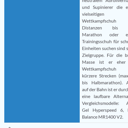
neutralem Abrollverha
und Supinierer die e
vielseitigen
Wettkampfschuh 
Distanzen bis 
Marathon oder ei
Trainingsschuh für sch
Einheiten suchen sind 
Zielgruppe. Für die b
Masse ist er eher
Wettkampfschuh 
kürzere Strecken (max
bis Halbmarathon). 
auf der Bahn ist er dur
eine laufbare Alterna
Vergleichsmodelle: A
Gel Hyperspeed 6,
Balance MR1400 V2.