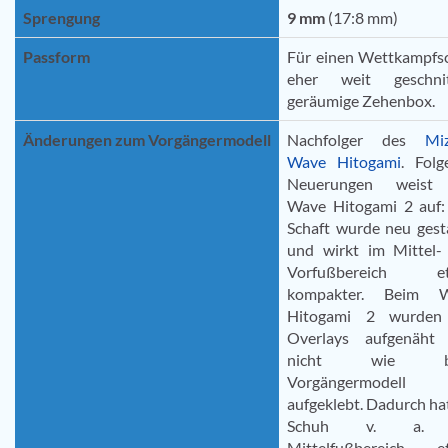
Sprengung
9 mm
(17:8 mm)
Passform
Für einen Wettkampfs
eher weit geschnit
geräumige Zehenbox.
Änderungen zum Vorgängermodell
Nachfolger des
Mi
Wave Hitogami
. Folg
Neuerungen weist
Wave Hitogami 2 auf:
Schaft wurde neu gest
und wirkt im Mittel-
Vorfußbereich et
kompakter. Beim 
Hitogami 2 wurden
Overlays aufgenäht
nicht wie b
Vorgängermodell
aufgeklebt. Dadurch ha
Schuh v. a.
Mittelfußbereich e