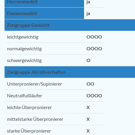
Herrenmodell
ja
Damenmodell
ja
Zielgruppe Gewicht
leichtgewichtig
OOOO
normalgewichtig
OOOO
schwergewichtig
O
Zielgruppe Abrollverhalten
Unterpronierer/Supinierer
OO
Neutralfußläufer
OOOO
leichte Überpronierer
X
mittelstarke Überpronierer
X
starke Überpronierer
X