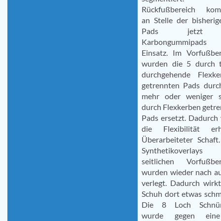
Rückfußbereich ko
an Stelle der bisheri
Pads jetzt
Karbongummipads 
Einsatz. Im Vorfußber
wurden die 5 durch ti
durchgehende Flexke
getrennten Pads durc
mehr oder weniger s
durch Flexkerben getr
Pads ersetzt. Dadurch
die Flexibilität erh
Überarbeiteter Schaft
Synthetikoverlay
seitlichen Vorfußber
wurden wieder nach a
verlegt. Dadurch wirk
Schuh dort etwas schm
Die 8 Loch Schnü
wurde gegen ein