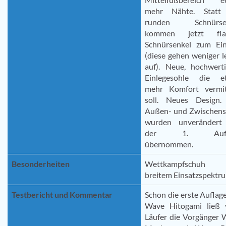
mehr Nähte. Statt
runden Schnürsen
kommen jetzt fla
Schnürsenkel zum Ein
(diese gehen weniger l
auf). Neue, hochwerti
Einlegesohle die e
mehr Komfort vermit
soll. Neues Design.
Außen- und Zwischens
wurden unverändert
der 1. Aufl
übernommen.
Besonderheiten
Wettkampfschuh 
breitem Einsatzspektr
Testbericht und Kommentar
Schon die erste Auflag
Wave Hitogami ließ v
Läufer die Vorgänger 