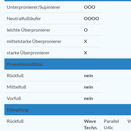
Unterpronierer/Supinierer
OOO
Neutralfußläufer
OOOO
leichte Überpronierer
O
mittelstarke Überpronierer
X
starke Überpronierer
X
Pronationsstütze
Rückfuß
nein
Mittelfuß
nein
Vorfuß
nein
Dämpfung
Rückfuß
Wave
Parallel W
Techn.
U4ic