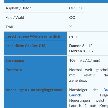
Asphalt / Beton
OOOO
Feld / Wald
OO
Trail
X
verschiedene Weiten erhältlich
nein
erhältliche Größen (US)
Damen
6 – 12
Herren
8 – 15
Sprengung
10 mm
(27:17 mm)
Passform
Normal weit geschni
mit relativ flac
Zehenbox.
Änderungen zum Vorgängermodell
Nachfolger des
Br
Launch
. Folge
Neuerungen weist
Launch 2 auf: Komp