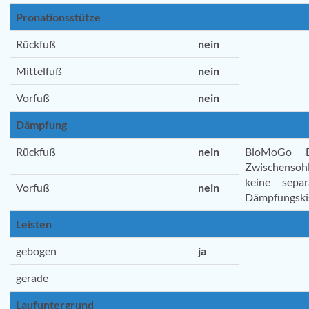
Pronationsstütze
Rückfuß
nein
Mittelfuß
nein
Vorfuß
nein
Dämpfung
Rückfuß
nein
BioMoGo 
Zwischensohl
keine separ
Vorfuß
nein
Dämpfungski
Leisten
gebogen
ja
gerade
Laufuntergrund