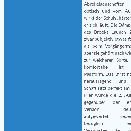
Abrolleigenschaften. 
optisch und vom Au
wirkt der Schuh „härter
er sich läuft. Die Däm
des Brooks Launch 2
zwar subjektiv etwas f
als beim Vorgängermo
aber sie gehört nach wi
zur weicheren Sorte. 
komfortabel ist 
Passform. Das „first fit
herausragend und
Schaft sitzt perfekt am
Hier wurde die 2. Auf
gegenüber der er
Version deutl
aufgewertet. Bede
bezüglich ei
Verrutschen der Z