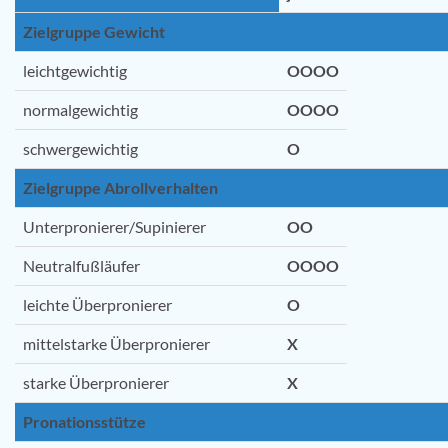
Zielgruppe Gewicht
leichtgewichtig
OOOO
normalgewichtig
OOOO
schwergewichtig
O
Zielgruppe Abrollverhalten
Unterpronierer/Supinierer
OO
Neutralfußläufer
OOOO
leichte Überpronierer
O
mittelstarke Überpronierer
X
starke Überpronierer
X
Pronationsstütze