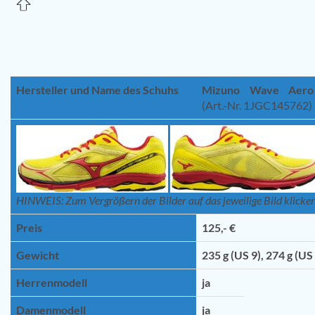
Hersteller und Name des Schuhs
Mizuno Wave Aero
(Art.-Nr. 1JGC145762)
HINWEIS: Zum Vergrößern der Bilder auf das jeweilige Bild klicken
Preis
125,- €
Gewicht
235 g (US 9), 274 g (US
Herrenmodell
ja
Damenmodell
ja