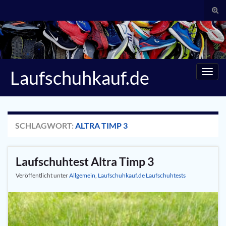
Suc
umsc
Search for:
Laufschuhkauf.de
Navig
umsc
SCHLAGWORT:
ALTRA TIMP 3
Laufschuhtest Altra Timp 3
Veröffentlicht unter
Allgemein
,
Laufschuhkauf.de Laufschuhtests