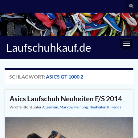
Suc
umsc
Search for:
Laufschuhkauf.de
Navig
umsc
SCHLAGWORT:
ASICS GT 1000 2
Asics Laufschuh Neuheiten F/S 2014
Veröffentlicht unter
Allgemein
,
Markt & Meinung
,
Neuheiten & Trends