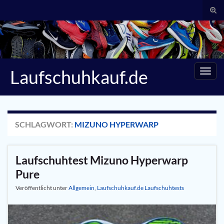
Suc
umsc
Search for:
Laufschuhkauf.de
Navig
umsc
SCHLAGWORT:
MIZUNO HYPERWARP
Laufschuhtest Mizuno Hyperwarp
Pure
Veröffentlicht unter
Allgemein
,
Laufschuhkauf.de Laufschuhtests