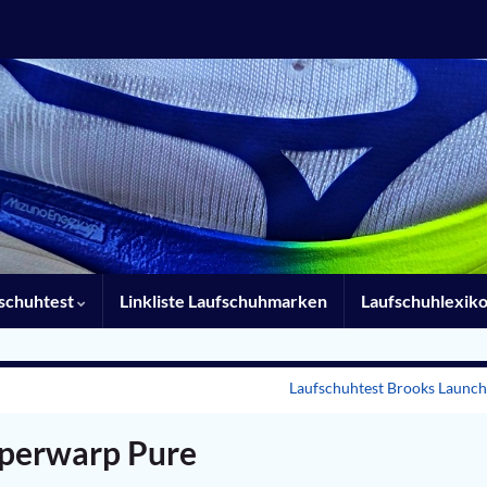
schuhtest
Linkliste Laufschuhmarken
Laufschuhlexik
Laufschuhtest Brooks Launch
yperwarp Pure