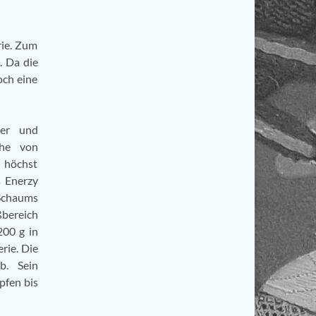
rie. Zum
. Da die
och eine
ner und
öhe von
 höchst
s Enerzy
 Schaums
ßbereich
200 g in
rie. Die
b. Sein
pfen bis