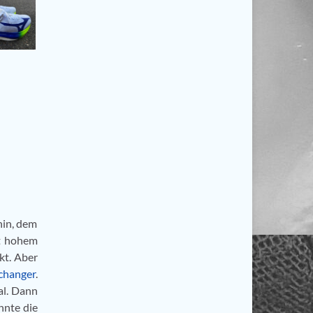
nin, dem
it hohem
kt. Aber
hanger
.
al. Dann
nnte die