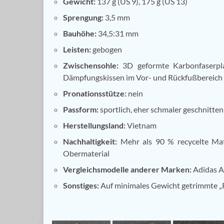
Gewicht:
137 g (US 9), 175 g (US 13)
Sprengung:
3,5 mm
Bauhöhe:
34,5:31 mm
Leisten:
gebogen
Zwischensohle:
3D geformte Karbonfaserpla
Dämpfungskissen im Vor- und Rückfußbereich
Pronationsstütze:
nein
Passform:
sportlich, eher schmaler geschnitten
Herstellungsland:
Vietnam
Nachhaltigkeit:
Mehr als 90 % recycelte Mate
Obermaterial
Vergleichsmodelle anderer Marken:
Adidas Ad
Sonstiges:
Auf minimales Gewicht getrimmte 