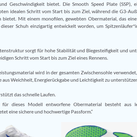
nd Geschwindigkeit bietet. Die Smooth Speed Plate (SSP), e
bten idealen Schritt vom Start bis zum Ziel, während die G3-Au
 bietet. Mit einem monofilen, gewebten Obermaterial, das eine
dieser Schuh einzigartig entwickelt worden, um Spitzenläufer*
nstruktur sorgt für hohe Stabilität und Biegesteifigkeit und unt
digen Schritt vom Start bis zum Ziel eines Rennens.
eistungsmaterial wird in der gesamten Zwischensohle verwendet
ce aus Weichheit, Energierückgabe und Leichtigkeit zu unterstütze
rstützt das schnelle Laufen.
 für dieses Modell entworfene Obermaterial besteht aus le
tet eine sichere und hochwertige Passform.“