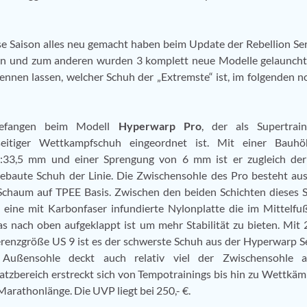
ese Saison alles neu gemacht haben beim Update der Rebellion Se
en und zum anderen wurden 3 komplett neue Modelle gelauncht
ennen lassen, welcher Schuh der „Extremste“ ist, im folgenden n
efangen beim Modell
Hyperwarp Pro
, der als Supertrai
lseitiger Wettkampfschuh eingeordnet ist. Mit einer Bauh
5:33,5 mm und einer Sprengung von 6 mm ist er zugleich der
ebaute Schuh der Linie. Die Zwischensohle des Pro besteht au
Schaum auf TPEE Basis. Zwischen den beiden Schichten dieses
t eine mit Karbonfaser infundierte Nylonplatte die im Mittelfu
s nach oben aufgeklappt ist um mehr Stabilität zu bieten. Mit 
renzgröße US 9 ist es der schwerste Schuh aus der Hyperwarp Se
Außensohle deckt auch relativ viel der Zwischensohle a
atzbereich erstreckt sich von Tempotrainings bis hin zu Wettkäm
Marathonlänge. Die UVP liegt bei 250,- €.