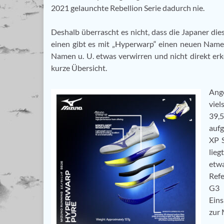
2021 gelaunchte Rebellion Serie dadurch nie.
Deshalb überrascht es nicht, dass die Japaner di
einen gibt es mit „Hyperwarp“ einen neuen Nam
Namen u. U. etwas verwirren und nicht direkt erk
kurze Übersicht.
Ang
vie
39,
aufg
XP 
lieg
etwa
Refe
G3 
Eins
zur 