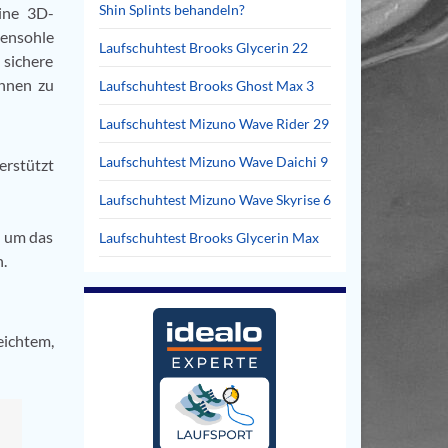
Shin Splints behandeln?
ine 3D-
ßensohle
Laufschuhtest Brooks Glycerin 22
 sichere
innen zu
Laufschuhtest Brooks Ghost Max 3
Laufschuhtest Mizuno Wave Rider 29
Laufschuhtest Mizuno Wave Daichi 9
erstützt
Laufschuhtest Mizuno Wave Skyrise 6
, um das
Laufschuhtest Brooks Glycerin Max
n.
ichtem,