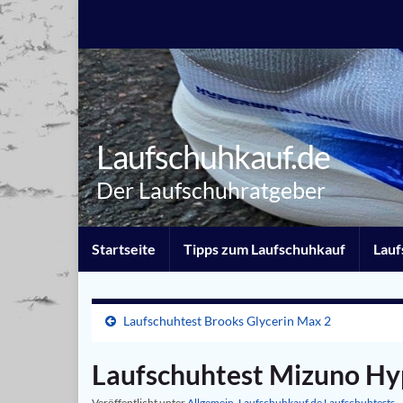
Laufschuhkauf.de
Der Laufschuhratgeber
Startseite
Tipps zum Laufschuhkauf
Lauf
Laufschuhtest Brooks Glycerin Max 2
Laufschuhtest Mizuno H
Veröffentlicht unter
Allgemein
,
Laufschuhkauf.de Laufschuhtests