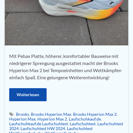
Mit Pebax Platte, höherer, komfortabler Bauweise mit
niedrigerer Sprengung ausgestattet macht der Brooks
Hyperion Max 2 bei Tempoeinheiten und Wettkämpfen
einfach Spaß. Eine gelungene Weiterentwicklung!
Weiterlesen
Brooks
,
Brooks Hyperion Max
,
Brooks Hyperion Max 2
,
Hyperion Max
,
Hyperion Max 2
,
Laufschuhkauf.de
,
Laufschuhkauf.de Laufschuhtest
,
Laufschuhtest
,
Laufschuhtest
2024
,
Laufschuhtest HW 2024
,
Laufschuhtest