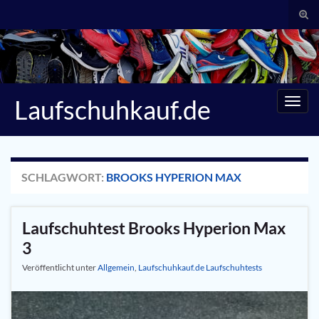
Suc
umsc
Search for:
Laufschuhkauf.de
Navig
umsc
SCHLAGWORT:
BROOKS HYPERION MAX
Laufschuhtest Brooks Hyperion Max
3
Veröffentlicht unter
Allgemein
,
Laufschuhkauf.de Laufschuhtests