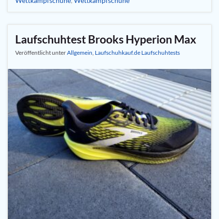
Wettkampfschuhe
,
Wettkampfschuhe
Laufschuhtest Brooks Hyperion Max
Veröffentlicht unter
Allgemein
,
Laufschuhkauf.de Laufschuhtests