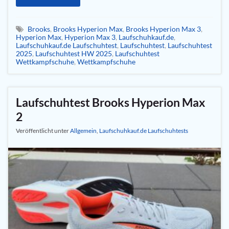
Brooks
,
Brooks Hyperion Max
,
Brooks Hyperion Max 3
,
Hyperion Max
,
Hyperion Max 3
,
Laufschuhkauf.de
,
Laufschuhkauf.de Laufschuhtest
,
Laufschuhtest
,
Laufschuhtest
2025
,
Laufschuhtest HW 2025
,
Laufschuhtest
Wettkampfschuhe
,
Wettkampfschuhe
Laufschuhtest Brooks Hyperion Max
2
Veröffentlicht unter
Allgemein
,
Laufschuhkauf.de Laufschuhtests