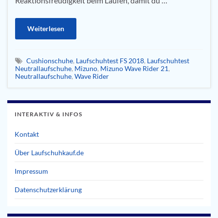
Reaktionsfreudigkeit beim Laufen, damit du …
Weiterlesen
Cushionschuhe
,
Laufschuhtest FS 2018
,
Laufschuhtest
Neutrallaufschuhe
,
Mizuno
,
Mizuno Wave Rider 21
,
Neutrallaufschuhe
,
Wave Rider
INTERAKTIV & INFOS
Kontakt
Über Laufschuhkauf.de
Impressum
Datenschutzerklärung