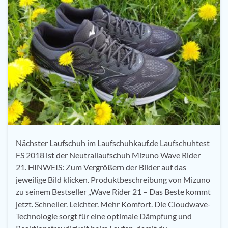
Nächster Laufschuh im Laufschuhkauf.de Laufschuhtest
FS 2018 ist der Neutrallaufschuh Mizuno Wave Rider
21. HINWEIS: Zum Vergrößern der Bilder auf das
jeweilige Bild klicken. Produktbeschreibung von Mizuno
zu seinem Bestseller „Wave Rider 21 – Das Beste kommt
jetzt. Schneller. Leichter. Mehr Komfort. Die Cloudwave-
Technologie sorgt für eine optimale Dämpfung und