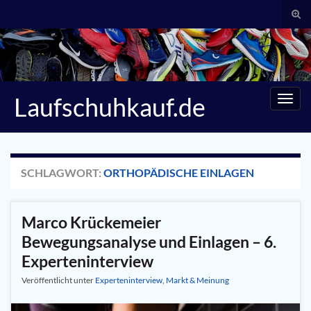
Suc
umsc
Search for:
Laufschuhkauf.de
Navig
umsc
SCHLAGWORT:
ORTHOPÄDISCHE EINLAGEN
Marco Krückemeier
Bewegungsanalyse und Einlagen – 6.
Experteninterview
Veröffentlicht unter
Experteninterview
,
Markt & Meinung