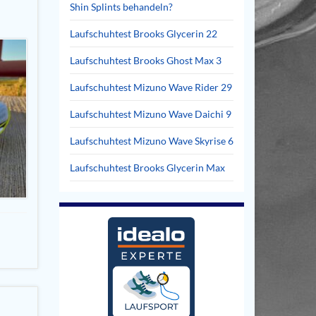
Shin Splints behandeln?
Laufschuhtest Brooks Glycerin 22
Laufschuhtest Brooks Ghost Max 3
Laufschuhtest Mizuno Wave Rider 29
Laufschuhtest Mizuno Wave Daichi 9
Laufschuhtest Mizuno Wave Skyrise 6
Laufschuhtest Brooks Glycerin Max