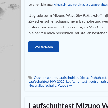
Veröffentlicht unter
Allgemein
,
Laufschuhkauf.de Laufschuhtes
Upgrade beim Mizuno Wave Sky 9. Stickstoff inji
Zwischensohlenschaum, mehr Bauhöhe und wen
unterstreichen seine Einordnung als Max Cushio
bleiben für mich persönlich Baustellen bestehen
Weiterlesen
Cushionschuhe
,
Laufschuhkauf.de Laufschuhtest
,
Laufschuhtest HW 2025
,
Laufschuhtest Neutrallaufs
Neutrallaufschuhe
,
Wave Sky
Laufschuhtest Mizuno W