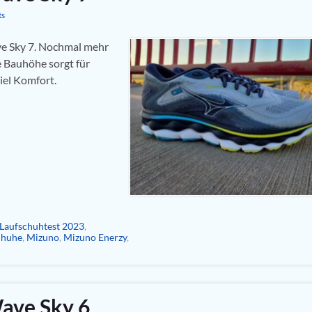
ts
e Sky 7. Nochmal mehr
Bauhöhe sorgt für
iel Komfort.
Laufschuhtest 2023
,
chuhe
,
Mizuno
,
Mizuno Enerzy
,
ave Sky 6