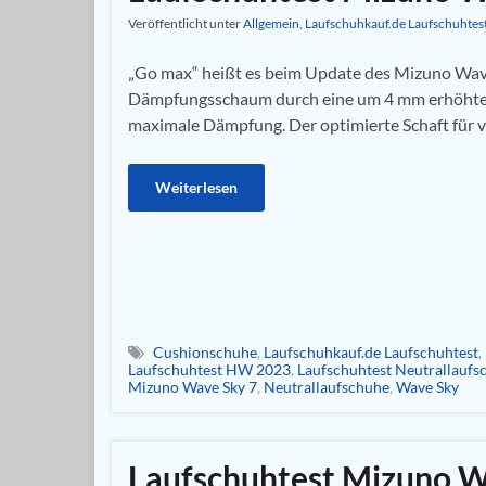
Veröffentlicht unter
Allgemein
,
Laufschuhkauf.de Laufschuhtes
„Go max“ heißt es beim Update des Mizuno Wav
Dämpfungsschaum durch eine um 4 mm erhöhte 
maximale Dämpfung. Der optimierte Schaft für v
Weiterlesen
Cushionschuhe
,
Laufschuhkauf.de Laufschuhtest
,
Laufschuhtest HW 2023
,
Laufschuhtest Neutrallaufs
Mizuno Wave Sky 7
,
Neutrallaufschuhe
,
Wave Sky
Laufschuhtest Mizuno W