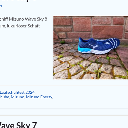
ts
chiff Mizuno Wave Sky 8
m, luxuriöser Schaft
Laufschuhtest 2024
,
chuhe
,
Mizuno
,
Mizuno Enerzy
,
ave Sky 7