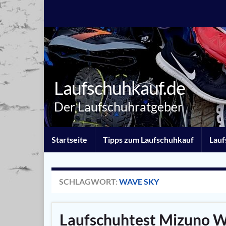
Laufschuhkauf.de
Der Laufschuhratgeber
Startseite
Tipps zum Laufschuhkauf
Lauf
SCHLAGWORT:
WAVE SKY
Laufschuhtest Mizuno W