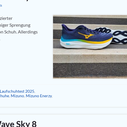
ts
zierter
iger Sprengung
n Schuh. Allerdings
.
Laufschuhtest 2025
,
chuhe
,
Mizuno
,
Mizuno Enerzy
,
ave Sky 8