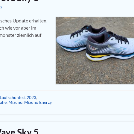
ts
isches Update erhalten.
ch wie vor aber im
onster ziemlich auf
Laufschuhtest 2023
,
huhe
,
Mizuno
,
Mizuno Enerzy
,
ave Sky 5