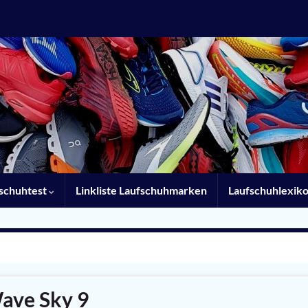
schuhtest
Linkliste Laufschuhmarken
Laufschuhlexik
ave Sky 9