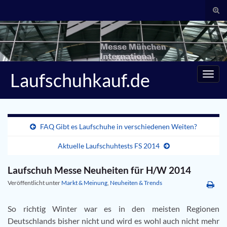
Suc
umsc
Search for:
Laufschuhkauf.de
Navig
umsc
FAQ Gibt es Laufschuhe in verschiedenen Weiten?
Aktuelle Laufschuhtests FS 2014
Laufschuh Messe Neuheiten für H/W 2014
Veröffentlicht unter
Markt & Meinung
,
Neuheiten & Trends
So richtig Winter war es in den meisten Regionen
Deutschlands bisher nicht und wird es wohl auch nicht mehr