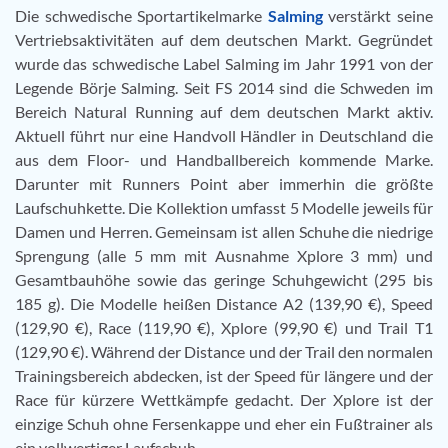
Die schwedische Sportartikelmarke
Salming
verstärkt seine
Vertriebsaktivitäten auf dem deutschen Markt. Gegründet
wurde das schwedische Label Salming im Jahr 1991 von der
Legende Börje Salming. Seit FS 2014 sind die Schweden im
Bereich Natural Running auf dem deutschen Markt aktiv.
Aktuell führt nur eine Handvoll Händler in Deutschland die
aus dem Floor- und Handballbereich kommende Marke.
Darunter mit Runners Point aber immerhin die größte
Laufschuhkette. Die Kollektion umfasst 5 Modelle jeweils für
Damen und Herren. Gemeinsam ist allen Schuhe die niedrige
Sprengung (alle 5 mm mit Ausnahme Xplore 3 mm) und
Gesamtbauhöhe sowie das geringe Schuhgewicht (295 bis
185 g). Die Modelle heißen Distance A2 (139,90 €), Speed
(129,90 €), Race (119,90 €), Xplore (99,90 €) und Trail T1
(129,90 €). Während der Distance und der Trail den normalen
Trainingsbereich abdecken, ist der Speed für längere und der
Race für kürzere Wettkämpfe gedacht. Der Xplore ist der
einzige Schuh ohne Fersenkappe und eher ein Fußtrainer als
ein vollwertiger Laufschuh.