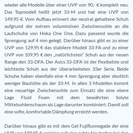
wieder alle Modelle über einer UVP von 90,- € komplett neu.
Das Topmodell heißt jetzt 33-M und hat eine UVP von
149,95 €. Vom Aufbau erinnert der neutral gehaltene Schuh
aufgrund der extrem voluminösen Zwischensohle an die
Laufschuhe von Hoka One One. Dazu passend wurde die
Sprengung auf 4 mm gelegt. Darüber hinaus gibt es zu einer
UVP von 129,95 € das stabilere Modell 33-FA und zu einer
UVP von 109,95 € den „natürlichsten“ Schuh aus der neuen
Range den 33-DFA. Der Asics 33-DFA ist der flexibelste und
leichteste Schuh aus der überarbeiteten 33er Serie. Beide
Schuhe haben ebenfalls eine 4 mm Sprengung aber deutlich
weniger Bauhöhe als der 33-M. In allen 3 Modellen kommt
eine neuartige Zwischensohle zum Einsatz die eine obere
Lage Fluid Foam mit dem bewährten Solyte
Mittelsohlenschaum als Lage darunter kombiniert. Damit soll
eine softe, komfortable Dämpfung erreicht werden.
Darüber hinaus gibt es mit dem Gel FujiRunnegade der eine
UVP von 109,95 € erzielen soll eine echte Neuheiten bei den