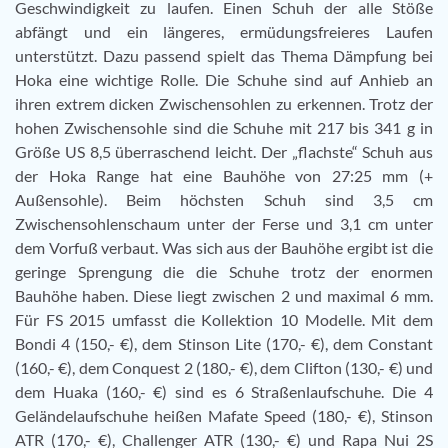
Geschwindigkeit zu laufen. Einen Schuh der alle Stöße
abfängt und ein längeres, ermüdungsfreieres Laufen
unterstützt. Dazu passend spielt das Thema Dämpfung bei
Hoka eine wichtige Rolle. Die Schuhe sind auf Anhieb an
ihren extrem dicken Zwischensohlen zu erkennen. Trotz der
hohen Zwischensohle sind die Schuhe mit 217 bis 341 g in
Größe US 8,5 überraschend leicht. Der „flachste“ Schuh aus
der Hoka Range hat eine Bauhöhe von 27:25 mm (+
Außensohle). Beim höchsten Schuh sind 3,5 cm
Zwischensohlenschaum unter der Ferse und 3,1 cm unter
dem Vorfuß verbaut. Was sich aus der Bauhöhe ergibt ist die
geringe Sprengung die die Schuhe trotz der enormen
Bauhöhe haben. Diese liegt zwischen 2 und maximal 6 mm.
Für FS 2015 umfasst die Kollektion 10 Modelle. Mit dem
Bondi 4 (150,- €), dem Stinson Lite (170,- €), dem Constant
(160,- €), dem Conquest 2 (180,- €), dem Clifton (130,- €) und
dem Huaka (160,- €) sind es 6 Straßenlaufschuhe. Die 4
Geländelaufschuhe heißen Mafate Speed (180,- €), Stinson
ATR (170,- €), Challenger ATR (130,- €) und Rapa Nui 2S