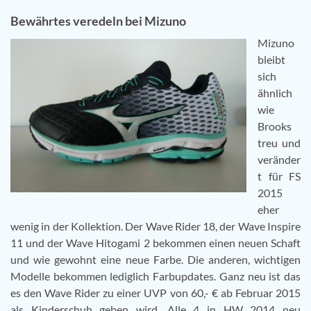
Bewährtes veredeln bei Mizuno
Mizuno
bleibt
sich
ähnlich
wie
Brooks
treu und
veränder
t für FS
2015
eher
wenig in der Kollektion. Der Wave Rider 18, der Wave Inspire
11 und der Wave Hitogami 2 bekommen einen neuen Schaft
und wie gewohnt eine neue Farbe. Die anderen, wichtigen
Modelle bekommen lediglich Farbupdates. Ganz neu ist das
es den Wave Rider zu einer UVP von 60,- € ab Februar 2015
als Kinderschuh geben wird. Alle 4 in HW 2014 neu