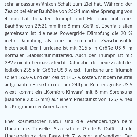
sehr anpassungsfähigen Schaft zum Ziel hat. Während der
Zealot bei einer Bauhöhe von 25:21 mm eine Sprengung von
4 mm hat, behalten Triumph und Hurricane mit einer
Bauhöhe von 29:21 mm ihre 8 mm „Gefälle“. Ebenfalls allen
gemeinsam ist die neue Powergrid+ Dämpfung die 20 %
mehr Dämpfung als eine herkömmliche Zwischensohle
bieten soll. Der Hurricane ist mit 315 g in Größe US 9 im
normalen Stabilschuhmittelfeld. Auch der Triumph ist mit
292 g nicht übermässig leicht. Dafür aber der neue Zealot der
lediglich 235 g in Größe US 9 wiegt. Hurricane und Triumph
sollen 160,- € und der Zealot 140,- € kosten. Mit dem neutral
aufgebauten Breakthru der nur 244 g in Referenzgröße US 9
wiegt kommt ein „Komfort-Kinvara“ mit 8 mm Sprengung
(Bauhöhe 23:15 mm) auf einem Preispunkt von 125,- € neu
ins Programm der Amerikaner.
Eher kosmetischer Natur sind die Veränderungen beim
Update des Topseller Stabilschuhs Guide 8. Dafür ist die
Überarbeitung des Fastwitch 7 wieder aufwendiger. Der