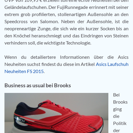
Geländelaufschuhen. Der FujiRunnegade errinnert mit seiner
extrem grob profilierten, stollenartigen Außensohle an den
Speedcross von Salomon. Neben der Außensohle, ist die
neopreneartige Zunge, die sich wie ein kurzer Socken bis an
den Knöchel heranschmiegt und das Eindringen von Steinen
verhindern soll, die wichtigste Technologie.
Wenn du detailiertere Informationen über die Asics
Neuheiten suchst findest du diese im Artikel
Asics Laufschuh
Neuheiten FS 2015
.
Business as usual bei Brooks
Bei
Brooks
ging
die
Politik
der