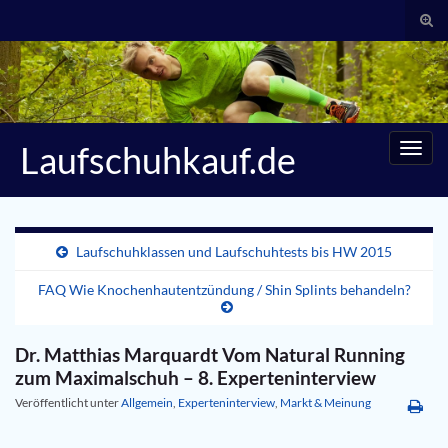
Suc
umsc
Search for:
Laufschuhkauf.de
Navig
umsc
Laufschuhklassen und Laufschuhtests bis HW 2015
FAQ Wie Knochenhautentzündung / Shin Splints behandeln?
Dr. Matthias Marquardt Vom Natural Running
zum Maximalschuh – 8. Experteninterview
Veröffentlicht unter
Allgemein
,
Experteninterview
,
Markt & Meinung