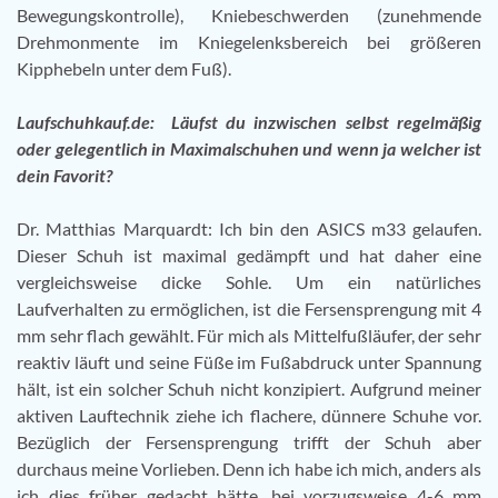
Bewegungskontrolle), Kniebeschwerden (zunehmende
Drehmonmente im Kniegelenksbereich bei größeren
Kipphebeln unter dem Fuß).
Laufschuhkauf.de:
Läufst du inzwischen selbst regelmäßig
oder gelegentlich in Maximalschuhen und wenn ja welcher ist
dein Favorit?
Dr. Matthias Marquardt: Ich bin den ASICS m33 gelaufen.
Dieser Schuh ist maximal gedämpft und hat daher eine
vergleichsweise dicke Sohle. Um ein natürliches
Laufverhalten zu ermöglichen, ist die Fersensprengung mit 4
mm sehr flach gewählt. Für mich als Mittelfußläufer, der sehr
reaktiv läuft und seine Füße im Fußabdruck unter Spannung
hält, ist ein solcher Schuh nicht konzipiert. Aufgrund meiner
aktiven Lauftechnik ziehe ich flachere, dünnere Schuhe vor.
Bezüglich der Fersensprengung trifft der Schuh aber
durchaus meine Vorlieben. Denn ich habe ich mich, anders als
ich dies früher gedacht hätte, bei vorzugsweise 4-6 mm