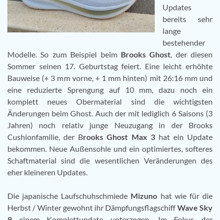
Updates
bereits sehr
lange
bestehender
Modelle. So zum Beispiel beim
Brooks Ghost
, der diesen
Sommer seinen 17. Geburtstag feiert. Eine leicht erhöhte
Bauweise (+ 3 mm vorne, + 1 mm hinten) mit 26:16 mm und
eine reduzierte Sprengung auf 10 mm, dazu noch ein
komplett neues Obermaterial sind die wichtigsten
Änderungen beim Ghost. Auch der mit lediglich 6 Saisons (3
Jahren) noch relativ junge Neuzugang in der Brooks
Cushionfamilie, der B
rooks Ghost Max 3
hat ein Update
bekommen. Neue Außensohle und ein optimiertes, softeres
Schaftmaterial sind die wesentlichen Veränderungen des
eher kleineren Updates.
Die japanische Laufschuhschmiede
Mizuno
hat wie für die
Herbst / Winter gewohnt ihr Dämpfungsflagschiff
Wave Sky
9
einem Komplettupdate unterzogen. Im Fokus der