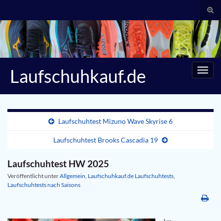
Suc
umsc
Search for:
Laufschuhkauf.de
Navig
umsc
Laufschuhtest Mizuno Wave Skyrise 6
Laufschuhtest Brooks Cascadia 19
Laufschuhtest HW 2025
Veröffentlicht unter
Allgemein
,
Laufschuhkauf.de Laufschuhtests
,
Laufschuhtests nach Saisons