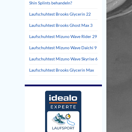
Shin Splints behandeln?
Laufschuhtest Brooks Glycerin 22
Laufschuhtest Brooks Ghost Max 3
Laufschuhtest Mizuno Wave Rider 29
Laufschuhtest Mizuno Wave Daichi 9
Laufschuhtest Mizuno Wave Skyrise 6
Laufschuhtest Brooks Glycerin Max