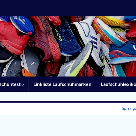
schuhtest
Linkliste Laufschuhmarken
Laufschuhlexik
Spreng