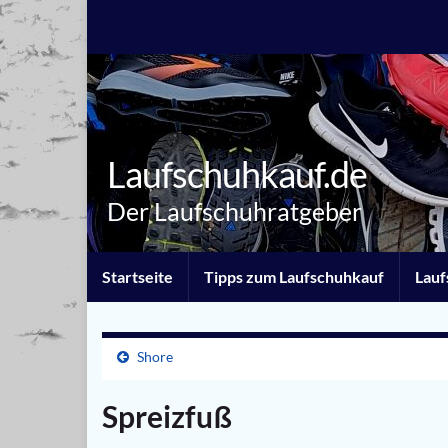
Laufschuhkauf.de
Der Laufschuhratgeber
Startseite
Tipps zum Laufschuhkauf
Lauf
Shore
Spreizfuß