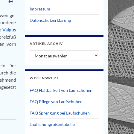
Impressum
weniger
Datenschutzerklärung
rbundene
x Valgus
preizfuß
en, vorn
ARTIKEL ARCHIV
Artikel Archiv
ein. Der
urch die
WISSENSWERT
unehmend
ngesetzt
FAQ Haltbarkeit von Laufschuhen
FAQ Pflege von Laufschuhen
FAQ Sprengung bei Laufschuhen
Laufschuhgrößentabelle