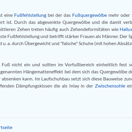
st eine
Fußfehlstellung
bei der das
Fußquergewölbe
mehr oder 
tert ist. Durch das abgesenkte Quergewölbe und die damit ve
mittleren Zehen treten häufig auch Zehendeformitäten wie
Hallu
ste Fußfehlstellung und betrifft stärker Frauen als Männer. Der S
rd u. a. durch Übergewicht und "falsche" Schuhe (mit hohen Absätz
Fuß nicht ein und sollten im Vorfußbereich einheitlich fest s
so genannten Hängematteneffekt bei dem sich das Quergewölbe d
r absenken kann. Im Laufschuhbau setzt sich diese Bauweise z
effenden Dämpfungskissen die als Inlay in der
Zwischensohle
ei
tseite