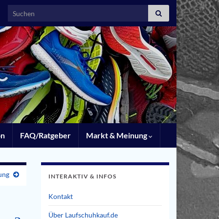
Search for:
on
FAQ/Ratgeber
Markt & Meinung
ung
INTERAKTIV & INFOS
Kontakt
Über Laufschuhkauf.de