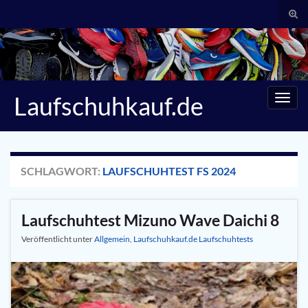
Suc
umsc
Search for:
Laufschuhkauf.de
Navig
umsc
SCHLAGWORT:
LAUFSCHUHTEST FS 2024
Laufschuhtest Mizuno Wave Daichi 8
Veröffentlicht unter
Allgemein
,
Laufschuhkauf.de Laufschuhtests