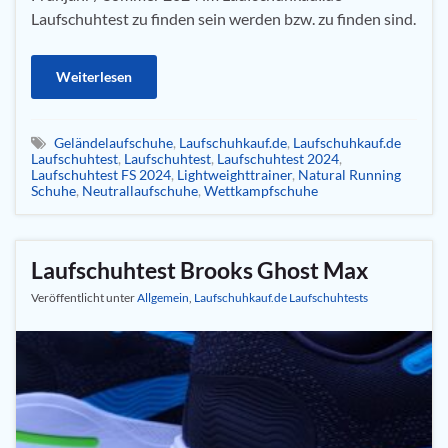
Laufschuhtest zu finden sein werden bzw. zu finden sind.
Weiterlesen
Geländelaufschuhe
,
Laufschuhkauf.de
,
Laufschuhkauf.de
Laufschuhtest
,
Laufschuhtest
,
Laufschuhtest 2024
,
Laufschuhtest FS 2024
,
Lightweighttrainer
,
Natural Running
Schuhe
,
Neutrallaufschuhe
,
Wettkampfschuhe
Laufschuhtest Brooks Ghost Max
Veröffentlicht unter
Allgemein
,
Laufschuhkauf.de Laufschuhtests