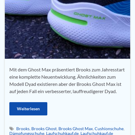
Mit dem Ghost Max präsentiert Brooks zum Jahresstart
eine komplette Neuentwicklung. Ähnlichkeiten zum
Modell Dyad existieren aber der Brooks Ghost Max ist
auf jeden Fall ein verbesserter, lauffreudigerer Dyad.
Weiterlesen
Brooks
,
Brooks Ghost
,
Brooks Ghost Max
,
Cushionschuhe
,
Dämpfungsschuhe
,
Laufschuhkauf.de
,
Laufschuhkauf.de