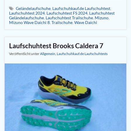
Geländelaufschuhe
,
Laufschuhkauf.de Laufschuhtest
,
Laufschuhtest 2024
,
Laufschuhtest FS 2024
,
Laufschuhtest
Geländelaufschuhe
,
Laufschuhtest Trailschuhe
,
Mizuno
,
Mizuno Wave Daichi 8
,
Trailschuhe
,
Wave Daichi
Laufschuhtest Brooks Caldera 7
Veröffentlicht unter
Allgemein
,
Laufschuhkauf.de Laufschuhtests