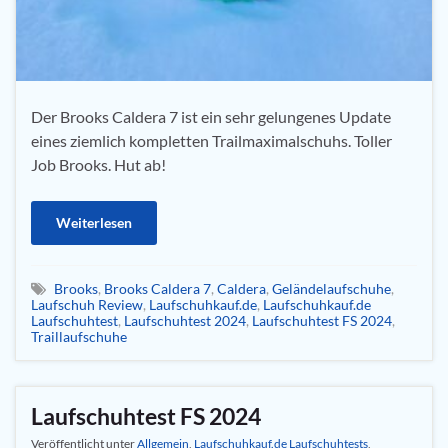
Der Brooks Caldera 7 ist ein sehr gelungenes Update
eines ziemlich kompletten Trailmaximalschuhs. Toller
Job Brooks. Hut ab!
Weiterlesen
Brooks
,
Brooks Caldera 7
,
Caldera
,
Geländelaufschuhe
,
Laufschuh Review
,
Laufschuhkauf.de
,
Laufschuhkauf.de
Laufschuhtest
,
Laufschuhtest 2024
,
Laufschuhtest FS 2024
,
Traillaufschuhe
Laufschuhtest FS 2024
Veröffentlicht unter
Allgemein
,
Laufschuhkauf.de Laufschuhtests
,