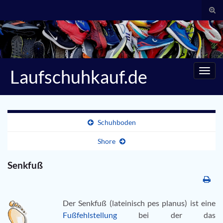
Suc
umsc
Search for:
Laufschuhkauf.de
Navig
umsc
Schuhboden
Shore
Senkfuß
Der Senkfuß (lateinisch pes planus) ist eine
Fußfehlstellung
bei der das