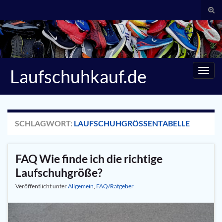
Suc
umsc
Search for:
Laufschuhkauf.de
Navig
umsc
SCHLAGWORT:
LAUFSCHUHGRÖSSENTABELLE
FAQ Wie finde ich die richtige
Laufschuhgröße?
Veröffentlicht unter
Allgemein
,
FAQ/Ratgeber