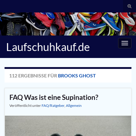
Suc
umsc
Search for:
Laufschuhkauf.de
Navig
umsc
112 ERGEBNISSE FÜR
BROOKS GHOST
FAQ Was ist eine Supination?
Veröffentlicht unter
FAQ/Ratgeber
,
Allgemein