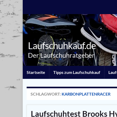
Laufschuhkauf.de
Der Laufschuhratgeber
Startseite
Tipps zum Laufschuhkauf
Lauf
SCHLAGWORT:
KARBONPLATTENRACER
Laufschuhtest Brooks Hy