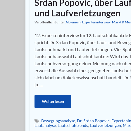
Srdan Popovic, über Lau
und Laufverletzungen
Veröffentlicht unter
Allgemein
,
Experteninterview
,
Markt & Me
12. Experteninterview Im 12. Laufschuhkauf.de 
spricht Dr. Srdan Popovic, über Lauf- und Bewe
Laufschuhmarkt und Laufverletzungen. Viel Spa
Laufschuhauswahl Laufschuhkauf.de: Wird das
Laufschuhversorgung deiner Meinung nach üb
erweckt die Auswahl eines geeigneten Laufschuh
sich dabei um Raketenwissenschaft handelt. Dr. 
ja. …
Weiterlesen
Bewegungsanalyse
,
Dr. Srdan Popovic
,
Experteni
Laufanalyse
,
Laufschuhtrends
,
Laufverletzungen
,
Max