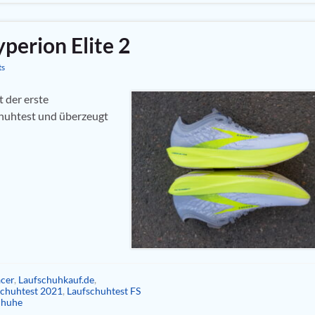
perion Elite 2
ts
 der erste
huhtest und überzeugt
cer
,
Laufschuhkauf.de
,
schuhtest 2021
,
Laufschuhtest FS
chuhe