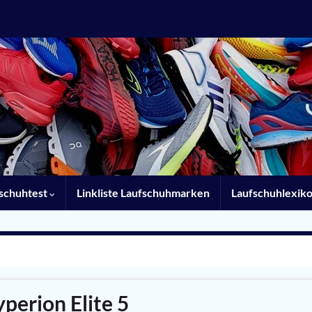
schuhtest
Linkliste Laufschuhmarken
Laufschuhlexik
perion Elite 5