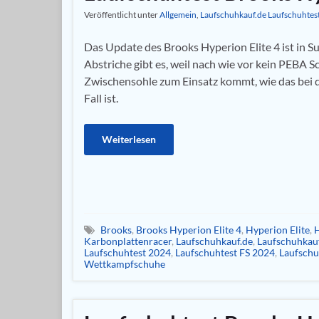
Veröffentlicht unter
Allgemein
,
Laufschuhkauf.de Laufschuhtes
Das Update des Brooks Hyperion Elite 4 ist in 
Abstriche gibt es, weil nach wie vor kein PEBA S
Zwischensohle zum Einsatz kommt, wie das bei
Fall ist.
Weiterlesen
Brooks
,
Brooks Hyperion Elite 4
,
Hyperion Elite
,
H
Karbonplattenracer
,
Laufschuhkauf.de
,
Laufschuhkauf
Laufschuhtest 2024
,
Laufschuhtest FS 2024
,
Laufsch
Wettkampfschuhe