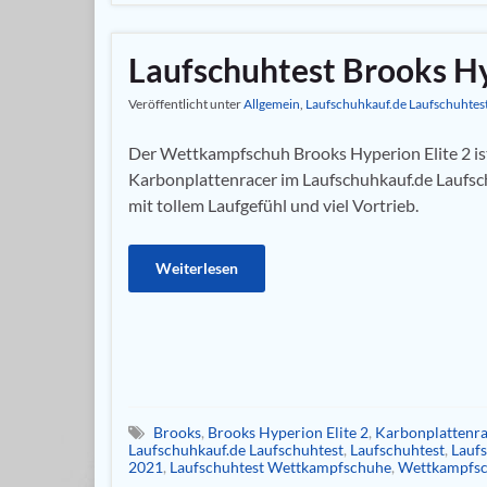
Laufschuhtest Brooks Hy
Veröffentlicht unter
Allgemein
,
Laufschuhkauf.de Laufschuhtes
Der Wettkampfschuh Brooks Hyperion Elite 2 ist
Karbonplattenracer im Laufschuhkauf.de Laufsc
mit tollem Laufgefühl und viel Vortrieb.
Weiterlesen
Brooks
,
Brooks Hyperion Elite 2
,
Karbonplattenra
Laufschuhkauf.de Laufschuhtest
,
Laufschuhtest
,
Lauf
2021
,
Laufschuhtest Wettkampfschuhe
,
Wettkampfs