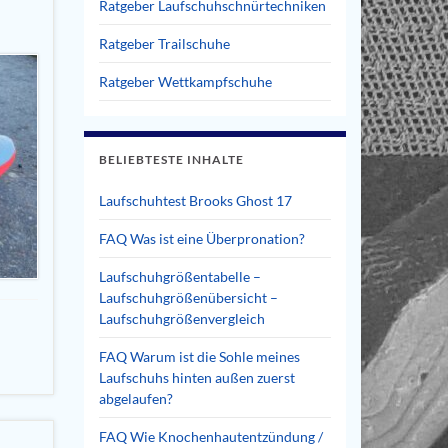
Ratgeber Laufschuhschnürtechniken
Ratgeber Trailschuhe
Ratgeber Wettkampfschuhe
BELIEBTESTE INHALTE
Laufschuhtest Brooks Ghost 17
FAQ Was ist eine Überpronation?
Laufschuhgrößentabelle –
Laufschuhgrößenübersicht –
Laufschuhgrößenvergleich
FAQ Warum ist die Sohle meines
Laufschuhs hinten außen zuerst
abgelaufen?
FAQ Wie Knochenhautentzündung /