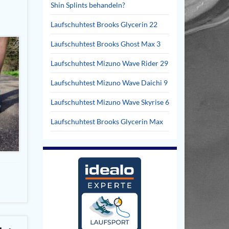
Shin Splints behandeln?
Laufschuhtest Brooks Glycerin 22
Laufschuhtest Brooks Ghost Max 3
Laufschuhtest Mizuno Wave Rider 29
Laufschuhtest Mizuno Wave Daichi 9
Laufschuhtest Mizuno Wave Skyrise 6
Laufschuhtest Brooks Glycerin Max