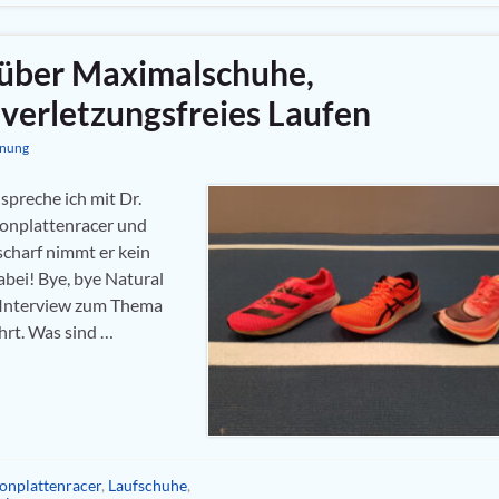
 über Maximalschuhe,
verletzungsfreies Laufen
inung
spreche ich mit Dr.
onplattenracer und
scharf nimmt er kein
abei! Bye, bye Natural
 Interview zum Thema
rt. Was sind …
onplattenracer
,
Laufschuhe
,