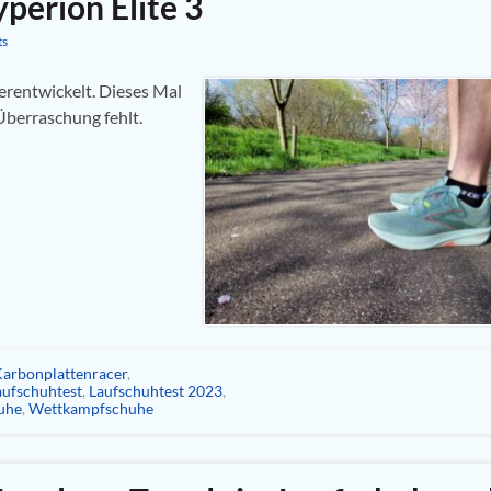
perion Elite 3
ts
erentwickelt. Dieses Mal
Überraschung fehlt.
arbonplattenracer
,
aufschuhtest
,
Laufschuhtest 2023
,
uhe
,
Wettkampfschuhe