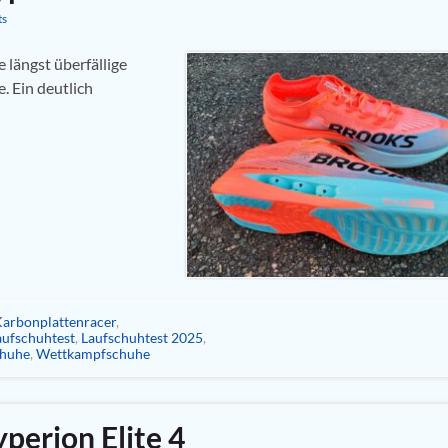
ts
 längst überfällige
. Ein deutlich
arbonplattenracer
,
aufschuhtest
,
Laufschuhtest 2025
,
chuhe
,
Wettkampfschuhe
perion Elite 4