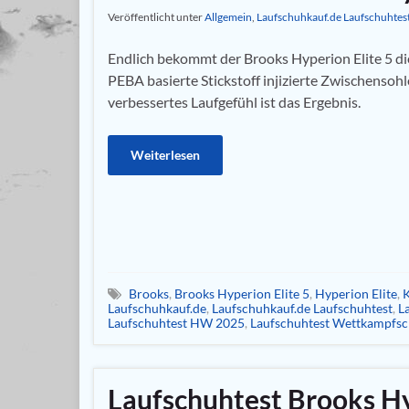
Veröffentlicht unter
Allgemein
,
Laufschuhkauf.de Laufschuhtes
Endlich bekommt der Brooks Hyperion Elite 5 die
PEBA basierte Stickstoff injizierte Zwischensohle
verbessertes Laufgefühl ist das Ergebnis.
Weiterlesen
Brooks
,
Brooks Hyperion Elite 5
,
Hyperion Elite
,
K
Laufschuhkauf.de
,
Laufschuhkauf.de Laufschuhtest
,
L
Laufschuhtest HW 2025
,
Laufschuhtest Wettkampfs
Laufschuhtest Brooks Hy