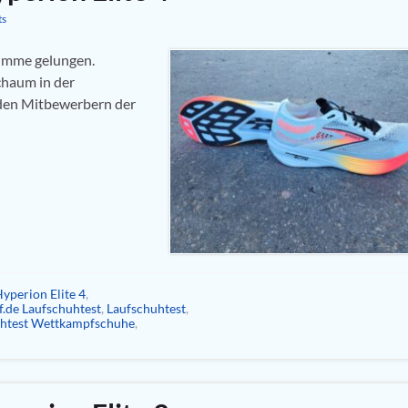
ts
Summe gelungen.
chaum in der
 den Mitbewerbern der
yperion Elite 4
,
.de Laufschuhtest
,
Laufschuhtest
,
uhtest Wettkampfschuhe
,