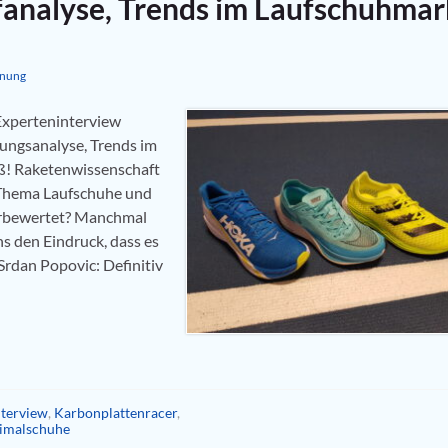
fanalyse, Trends im Laufschuhmar
inung
Experteninterview
gungsanalyse, Trends im
ß! Raketenwissenschaft
 Thema Laufschuhe und
erbewertet? Manchmal
s den Eindruck, dass es
Srdan Popovic: Definitiv
nterview
,
Karbonplattenracer
,
imalschuhe