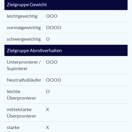
Zielgruppe Gewicht
leichtgewichtig
OOO
normalgewichtig
OOOO
schwergewichtig
O
Zielgruppe Abrollverhalten
Unterpronierer /
OOO
Supinierer
Neutralfußläufer
OOOO
leichte
O
Überpronierer
mittelstarke
X
Überpronierer
starke
X