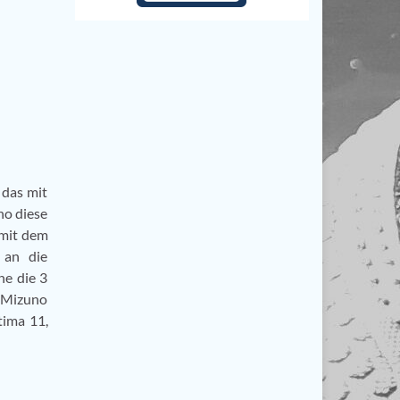
 das mit
no diese
 mit dem
 an die
ne die 3
Mizuno
tima 11,