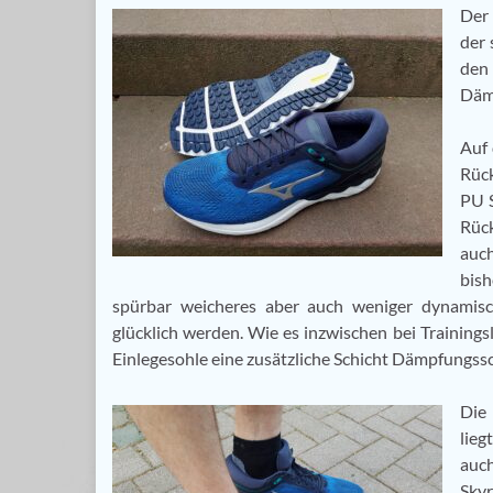
Der
der 
den
Dämp
Auf 
Rück
PU S
Rück
auch
bish
spürbar weicheres aber auch weniger dynamisc
glücklich werden. Wie es inzwischen bei Training
Einlegesohle eine zusätzliche Schicht Dämpfungssc
Die
lieg
auc
Skyr