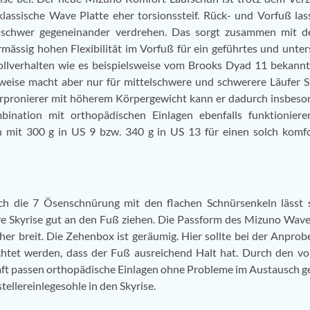
klassische Wave Platte eher torsionssteif. Rück- und Vorfuß las
 schwer gegeneinander verdrehen. Das sorgt zusammen mit de
mässig hohen Flexibilität im Vorfuß für ein geführtes und unter
llverhalten wie es beispielsweise vom Brooks Dyad 11 bekannt 
eise macht aber nur für mittelschwere und schwerere Läufer S
pronierer mit höherem Körpergewicht kann er dadurch insbeso
bination mit orthopädischen Einlagen ebenfalls funktioniere
rn mit 300 g in US 9 bzw. 340 g in US 13 für einen solch komf
ch die 7 Ösenschnürung mit den flachen Schnürsenkeln lässt 
 Skyrise gut an den Fuß ziehen. Die Passform des Mizuno Wave
eher breit. Die Zehenbox ist geräumig. Hier sollte bei der Anprob
htet werden, dass der Fuß ausreichend Halt hat. Durch den v
ft passen orthopädische Einlagen ohne Probleme im Austausch g
tellereinlegesohle in den Skyrise.