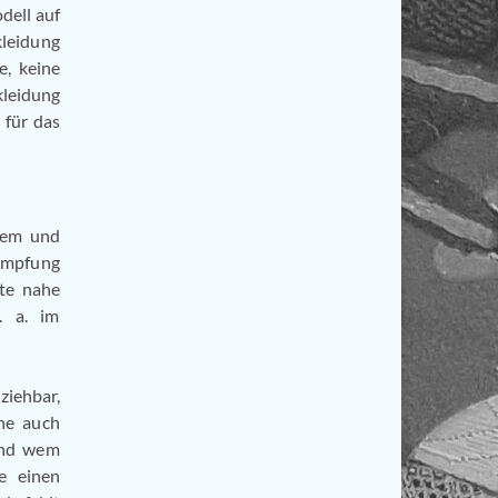
dell auf
kleidung
e, keine
kleidung
 für das
tem und
Dämpfung
nte nahe
. a. im
ziehbar,
ne auch
 und wem
se einen