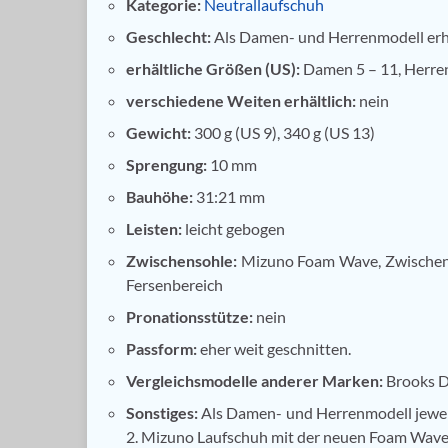
Kategorie:
Neutrallaufschuh
Geschlecht:
Als Damen- und Herrenmodell erhä
erhältliche Größen (US):
Damen 5 – 11, Herren 
verschiedene Weiten erhältlich:
nein
Gewicht:
300 g (US 9), 340 g (US 13)
Sprengung:
10 mm
Bauhöhe:
31:21 mm
Leisten:
leicht gebogen
Zwischensohle:
Mizuno Foam Wave, Zwischens
Fersenbereich
Pronationsstütze:
nein
Passform:
eher weit geschnitten.
Vergleichsmodelle anderer Marken:
Brooks D
Sonstiges:
Als Damen- und Herrenmodell jeweil
2. Mizuno Laufschuh mit der neuen Foam Wave