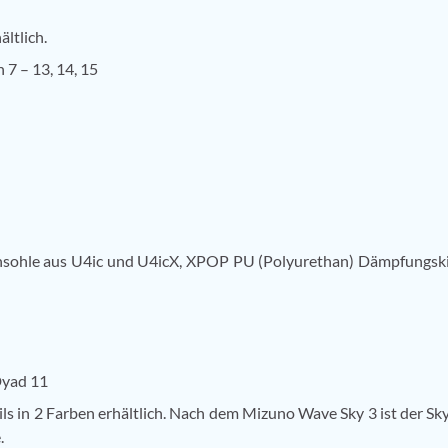
ltlich.
7 – 13, 14, 15
ohle aus U4ic und U4icX, XPOP PU (Polyurethan) Dämpfungski
yad 11
s in 2 Farben erhältlich. Nach dem Mizuno Wave Sky 3 ist der Sky
.