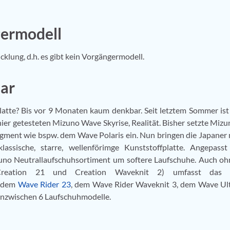
ermodell
klung, d.h. es gibt kein Vorgängermodell.
ar
tte? Bis vor 9 Monaten kaum denkbar. Seit letztem Sommer ist
r getesteten Mizuno Wave Skyrise, Realität. Bisher setzte Mizu
egment wie bspw. dem Wave Polaris ein. Nun bringen die Japaner
assische, starre, wellenförimge Kunststoffplatte. Angepasst
zuno Neutrallaufschuhsortiment um softere Laufschuhe. Auch oh
, Creation 21 und Creation Waveknit 2) umfasst das 
, dem
Wave Rider 23
, dem Wave Rider Waveknit 3, dem Wave Ul
nzwischen 6 Laufschuhmodelle.