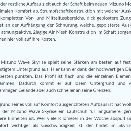
der restliche Aufbau zielt auch der Schaft beim neuen Mizuno Mo
malen Komfort ab. Strumpfschaftkonstruktion mit weicher Aus
kompletten Vor- und Mittelfussbereichs, dick geplostere Zung
st an der Aufhängung der Schnürung, weiche, gepolsterte Aus
atmungsaktive, 2lagige Air Mesh Konstruktion im Schaft sorgen
 hier voll auf ihre Kosten.
 Mizuno Wave Skyrise spielt seine Stärken am besten auf fes
stigtem Untergrund aus. Hier kann er dank der hochwertigen 
esten punkten. Das Profil ist flach und die einzelnen Eleme
sammen. Dadurch kommt er auf losem Untergrund und v
ammigen Gelände aber auch schneller an seine Grenzen.
rund seines voll auf Komfort ausgerichteten Aufbaus ist nachvoll
s der Mizuno Wave Skyrise ein Laufschuh für langsamere, ger
ere Einheiten ist. Wer viele Kilometer in der Woche abspult
fort wichtiger als Geschwindigkeit ist, der findet im Skyri