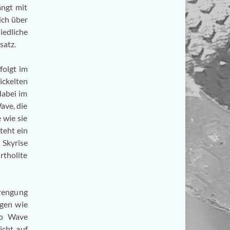
ängt mit
ich über
edliche
satz.
folgt im
ickelten
dabei im
ave, die
 wie sie
teht ein
Skyrise
rtholite
prengung
agen wie
no Wave
icht auf