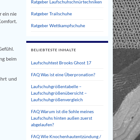
Ratgeber Laufschuhschnürtechniken
ein nie
Ratgeber Trailschuhe
omfort.
Ratgeber Wettkampfschuhe
efühl.
BELIEBTESTE INHALTE
ung beim
Laufschuhtest Brooks Ghost 17
FAQ Was ist eine Überpronation?
ährt und
Laufschuhgrößentabelle –
Laufschuhgrößenübersicht –
Laufschuhgrößenvergleich
FAQ Warum ist die Sohle meines
Laufschuhs hinten außen zuerst
abgelaufen?
FAQ Wie Knochenhautentzündung /