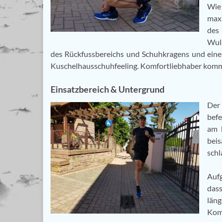
Wie 
maxi
des 
Wul
des Rückfussbereichs und Schuhkragens und eine 
Kuschelhausschuhfeeling. Komfortliebhaber kommen
Einsatzbereich & Untergrund
Der
befe
am b
bei
schl
Aufg
das
läng
Kom