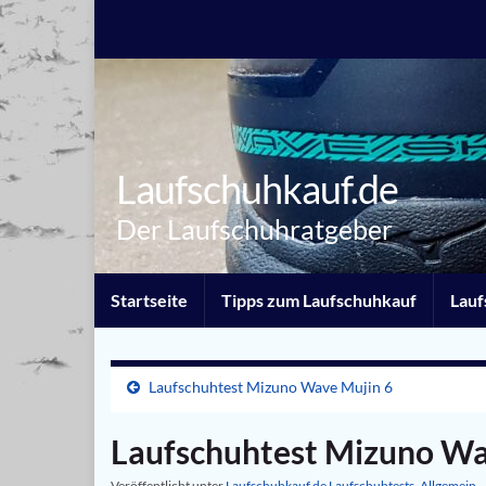
Laufschuhkauf.de
Der Laufschuhratgeber
Startseite
Tipps zum Laufschuhkauf
Lauf
Laufschuhtest Mizuno Wave Mujin 6
Laufschuhtest Mizuno Wa
Veröffentlicht unter
Laufschuhkauf.de Laufschuhtests
,
Allgemein