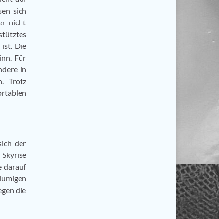
sen sich
r nicht
stütztes
ist. Die
inn. Für
ndere in
n. Trotz
ortablen
sich der
 Skyrise
e darauf
olumigen
egen die