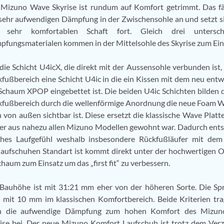
 Mizuno Wave Skyrise ist rundum auf Komfort getrimmt. Das f
sehr aufwendigen Dämpfung in der Zwischensohle an und setzt s
 sehr komfortablen Schaft fort. Gleich drei unterschi
fungsmaterialen kommen in der Mittelsohle des Skyrise zum Ein
die Schicht U4icX, die direkt mit der Aussensohle verbunden ist, 
fußbereich eine Schicht U4ic in die ein Kissen mit dem neu entw
chaum XPOP eingebettet ist. Die beiden U4ic Schichten bilden 
fußbereich durch die wellenförmige Anordnung die neue Foam W
 von außen sichtbar ist. Diese ersetzt die klassische Wave Platte
er aus nahezu allen Mizuno Modellen gewohnt war. Dadurch ents
hes Laufgefühl weshalb insbesondere Rückfußläufer mit dem 
slaufschuhen Standart ist kommt direkt unter der hochwertigen O
haum zum Einsatz um das „first fit“ zu verbessern.
 Bauhöhe ist mit 31:21 mm eher von der höheren Sorte. Die S
t mit 10 mm im klassischen Komfortbereich. Beide Kriterien tr
h die aufwendige Dämpfung zum hohen Komfort des Mizu
ise bei. Der neue Mizuno Komfort Laufschuh ist trotz dem Verz