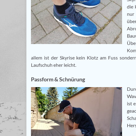
die 
nur
über
Abro
Bauw
Über
Kom
allem ist der Skyrise kein Klotz am Fuss sonde
Laufschuh eher leicht.
Passform & Schnürung
Dur
Wave
ist 
geac
Scha
Hers