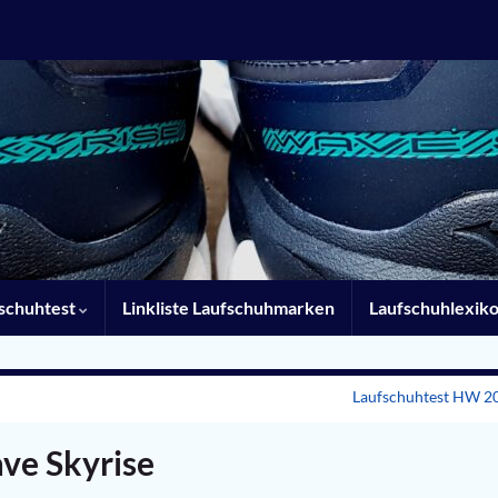
schuhtest
Linkliste Laufschuhmarken
Laufschuhlexik
Laufschuhtest HW 2
ve Skyrise