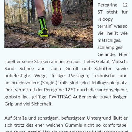
Peregrine 12
ST steht für
„sloopy
terrain“ was so
viel heißt wie
matschiges,
schlampiges
Gelände. Hier
spielt er seine Stärken am besten aus. Tiefes Geläuf, Matsch,
Sand, Schnee aber auch Geröll und Schotter sowie
unbefestigte Wege, felsige Passagen, technische und
anspruchsvollere (Single-)Trails sind sein Lieblingsspielplatz.
Dort vermittelt der Peregrine 12 ST durch die sauconyeigene,
grobstollige, griffige PWRTRAC-Außensohle zuverlässigen
Grip und viel Sicherheit.
Auf Straße und sonstigem, befestigtem Untergrund läuft er
sich trotz des eher weichen Gummis nicht so komfortabel
und etwas „tatzig“. Um ein harmonischeres Laufverhalten auf