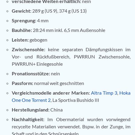
verschiedene Weiten erhältlich:
nein
Gewicht:
289 g (US 9), 374 g (US 13)
Sprengung:
4 mm
Bauhöhe:
28:24 mm inkl. 6,5 mm Außensohle
Leisten:
gebogen
Zwischensohle:
keine separaten Dämpfungskissen im
Vor- und Rückfußbereich, PWRRUN Zwischensohle,
PWRRUN+ Einlegesohle
Pronationsstütze:
nein
Passform:
normal weit geschnitten
Vergleichsmodelle anderer Marken:
Altra Timp 3
,
Hoka
One One Torrent 2
, La Sportiva Bushido III
Herstellungsland:
China
Nachhaltigkeit:
Im Obermaterial wurden vorwiegend
recycelte Materialien verwendet. Bspw. in der Zunge, im
Schaft und in den Schnürsenkeln.