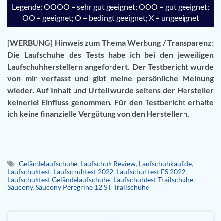
Legende: OOOO = sehr gut geeignet; OOO = gut geeignet;
OO = geeignet; O = bedingt geeignet; X = ungeeignet
[WERBUNG] Hinweis zum Thema Werbung / Transparenz:
Die Laufschuhe des Tests habe ich bei den jeweiligen
Laufschuhherstellern angefordert. Der Testbericht wurde
von mir verfasst und gibt meine persönliche Meinung
wieder. Auf Inhalt und Urteil wurde seitens der Hersteller
keinerlei Einfluss genommen. Für den Testbericht erhalte
ich keine finanzielle Vergütung von den Herstellern.
Geländelaufschuhe
,
Laufschuh Review
,
Laufschuhkauf.de
,
Laufschuhtest
,
Laufschuhtest 2022
,
Laufschuhtest FS 2022
,
Laufschuhtest Geländelaufschuhe
,
Laufschuhtest Trailschuhe
,
Saucony
,
Saucony Peregrine 12 ST
,
Trailschuhe