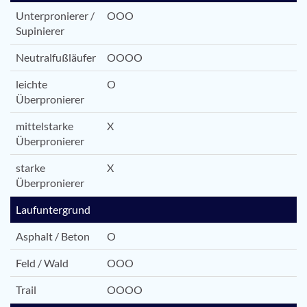
Unterpronierer /
OOO
Supinierer
Neutralfußläufer
OOOO
leichte
O
Überpronierer
mittelstarke
X
Überpronierer
starke
X
Überpronierer
Laufuntergrund
Asphalt / Beton
O
Feld / Wald
OOO
Trail
OOOO