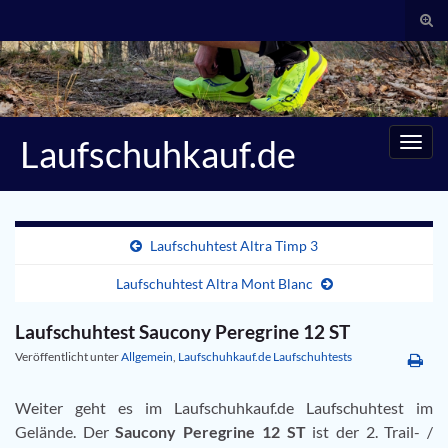
Suc
umsc
Search for:
Laufschuhkauf.de
Navig
umsc
Laufschuhtest Altra Timp 3
Laufschuhtest Altra Mont Blanc
Laufschuhtest Saucony Peregrine 12 ST
Veröffentlicht unter
Allgemein
,
Laufschuhkauf.de Laufschuhtests
Weiter geht es im Laufschuhkauf.de Laufschuhtest im
Gelände. Der
Saucony Peregrine 12 ST
ist der 2. Trail- /