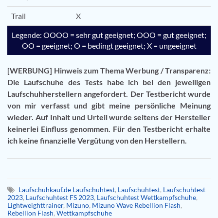
Trail
X
Legende: OOOO = sehr gut geeignet; OOO = gut geeignet;
OO = geeignet; O = bedingt geeignet; X = ungeeignet
[WERBUNG] Hinweis zum Thema Werbung / Transparenz:
Die Laufschuhe des Tests habe ich bei den jeweiligen
Laufschuhherstellern angefordert. Der Testbericht wurde
von mir verfasst und gibt meine persönliche Meinung
wieder. Auf Inhalt und Urteil wurde seitens der Hersteller
keinerlei Einfluss genommen. Für den Testbericht erhalte
ich keine finanzielle Vergütung von den Herstellern.
Laufschuhkauf.de Laufschuhtest
,
Laufschuhtest
,
Laufschuhtest
2023
,
Laufschuhtest FS 2023
,
Laufschuhtest Wettkampfschuhe
,
Lightweighttrainer
,
Mizuno
,
Mizuno Wave Rebellion Flash
,
Rebellion Flash
,
Wettkampfschuhe