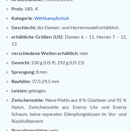
Preis:
180,- €
Kategorie:
Wettkampfschuh
Geschlecht:
Als Damen- und Herrenmodell erhältlich.
erhältliche Größen (US):
Damen 6 – 11, Herren 7 – 12,
13
verschiedene Weiten erhältlich:
nein
Gewicht:
230 g (US 9), 292 g (US 13)
Sprengung:
8 mm
Bauhöhe:
37,5:29,5 mm
Leisten:
gebogen
Zwischensohle:
Wave Platte aus 8 % Glasfaser und 92 %
Nylon, Zwischensohle aus Enerzy Lite und Enerzy
Schaum, keine separaten Dämpfungskissen im Vor- und
Rückfußbereich
Pronationsstütze:
nein