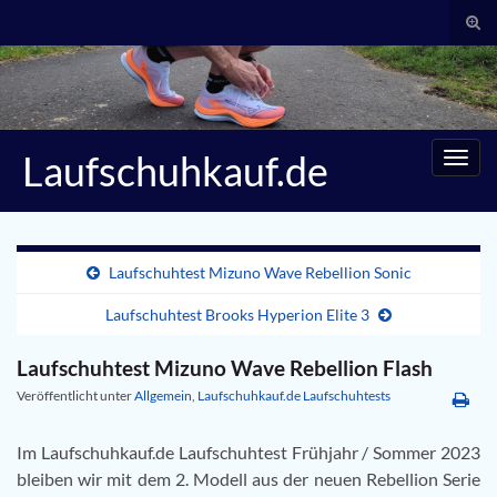
Suc
umsc
Search for:
Laufschuhkauf.de
Navig
umsc
Laufschuhtest Mizuno Wave Rebellion Sonic
Laufschuhtest Brooks Hyperion Elite 3
Laufschuhtest Mizuno Wave Rebellion Flash
Veröffentlicht unter
Allgemein
,
Laufschuhkauf.de Laufschuhtests
Im Laufschuhkauf.de Laufschuhtest Frühjahr / Sommer 2023
bleiben wir mit dem 2. Modell aus der neuen Rebellion Serie