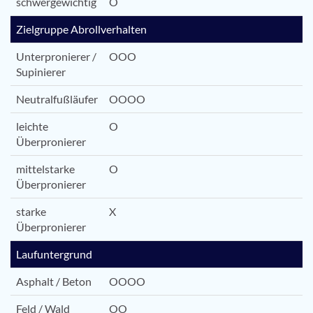
schwergewichtig
O
Zielgruppe Abrollverhalten
Unterpronierer /
OOO
Supinierer
Neutralfußläufer
OOOO
leichte
O
Überpronierer
mittelstarke
O
Überpronierer
starke
X
Überpronierer
Laufuntergrund
Asphalt / Beton
OOOO
Feld / Wald
OO