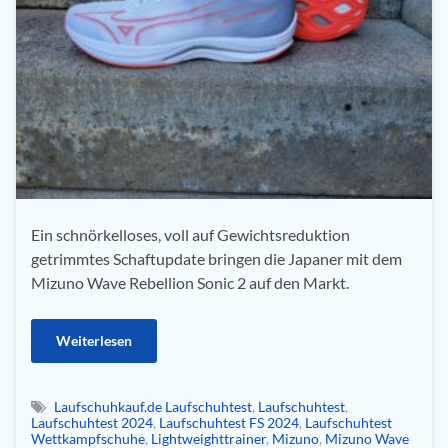
Ein schnörkelloses, voll auf Gewichtsreduktion
getrimmtes Schaftupdate bringen die Japaner mit dem
Mizuno Wave Rebellion Sonic 2 auf den Markt.
Weiterlesen
Laufschuhkauf.de Laufschuhtest
,
Laufschuhtest
,
Laufschuhtest 2024
,
Laufschuhtest FS 2024
,
Laufschuhtest
Wettkampfschuhe
,
Lightweighttrainer
,
Mizuno
,
Mizuno Wave