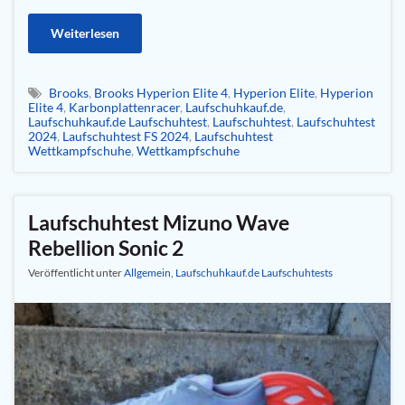
Weiterlesen
Brooks
,
Brooks Hyperion Elite 4
,
Hyperion Elite
,
Hyperion
Elite 4
,
Karbonplattenracer
,
Laufschuhkauf.de
,
Laufschuhkauf.de Laufschuhtest
,
Laufschuhtest
,
Laufschuhtest
2024
,
Laufschuhtest FS 2024
,
Laufschuhtest
Wettkampfschuhe
,
Wettkampfschuhe
Laufschuhtest Mizuno Wave
Rebellion Sonic 2
Veröffentlicht unter
Allgemein
,
Laufschuhkauf.de Laufschuhtests