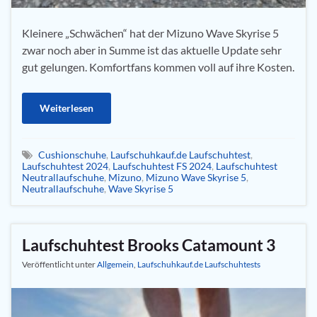
Kleinere „Schwächen“ hat der Mizuno Wave Skyrise 5
zwar noch aber in Summe ist das aktuelle Update sehr
gut gelungen. Komfortfans kommen voll auf ihre Kosten.
Weiterlesen
Cushionschuhe
,
Laufschuhkauf.de Laufschuhtest
,
Laufschuhtest 2024
,
Laufschuhtest FS 2024
,
Laufschuhtest
Neutrallaufschuhe
,
Mizuno
,
Mizuno Wave Skyrise 5
,
Neutrallaufschuhe
,
Wave Skyrise 5
Laufschuhtest Brooks Catamount 3
Veröffentlicht unter
Allgemein
,
Laufschuhkauf.de Laufschuhtests