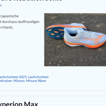
ts
e japanische
d durchaus lauffreudigen
en Markt.
aufschuhtest 2023
,
Laufschuhtest
ttrainer
,
Mizuno
,
Mizuno Wave
yperion Max