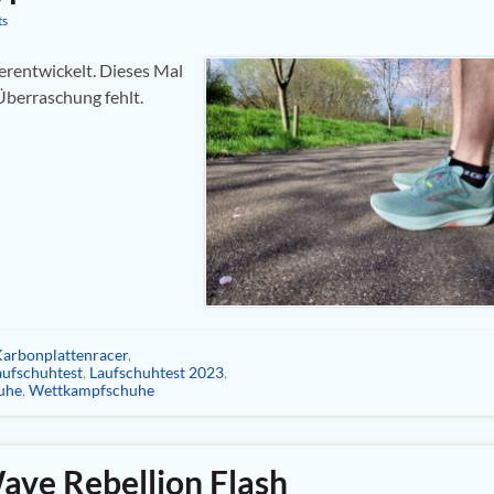
ts
erentwickelt. Dieses Mal
Überraschung fehlt.
arbonplattenracer
,
aufschuhtest
,
Laufschuhtest 2023
,
uhe
,
Wettkampfschuhe
ave Rebellion Flash