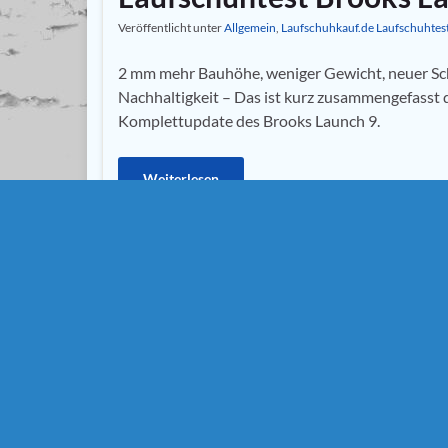
Veröffentlicht unter
Allgemein
,
Laufschuhkauf.de Laufschuhtes
2 mm mehr Bauhöhe, weniger Gewicht, neuer Sc
Nachhaltigkeit – Das ist kurz zusammengefasst 
Komplettupdate des Brooks Launch 9.
Weiterlesen
Brooks
,
Brooks Launch 9
,
Laufschuhkauf.de Laufs
Laufschuhtest 2022
,
Laufschuhtest FS 2022
,
Lightwei
Laufschuhtest FS 2022