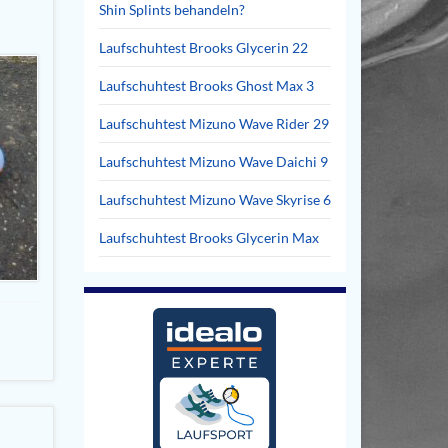
Shin Splints behandeln?
Laufschuhtest Brooks Glycerin 22
Laufschuhtest Brooks Ghost Max 3
Laufschuhtest Mizuno Wave Rider 29
Laufschuhtest Mizuno Wave Daichi 9
Laufschuhtest Mizuno Wave Skyrise 6
Laufschuhtest Brooks Glycerin Max