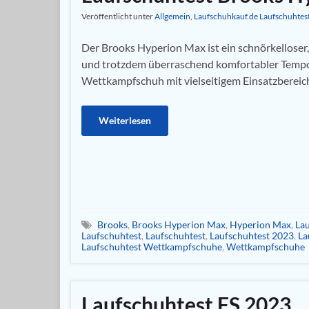
Veröffentlicht unter
Allgemein
,
Laufschuhkauf.de Laufschuhtes
Der Brooks Hyperion Max ist ein schnörkelloser,
und trotzdem überraschend komfortabler Tempo
Wettkampfschuh mit vielseitigem Einsatzbereich
Weiterlesen
Brooks
,
Brooks Hyperion Max
,
Hyperion Max
,
La
Laufschuhtest
,
Laufschuhtest
,
Laufschuhtest 2023
,
La
Laufschuhtest Wettkampfschuhe
,
Wettkampfschuhe
Laufschuhtest FS 2023