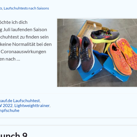
ts
,
Laufschuhtests nach Saisons
chte ich dich
g Juli laufenden Saison
chuhtest zu finden sein
 keine Normalität bei den
. Coronaauswirkungen
en nach …
auf.de Laufschuhtest
,
W 2022
,
Lightweighttrainer
,
mpfschuhe
aunch 9