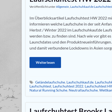
Veröffentlicht unter
Allgemein
,
Laufschuhkauf.de Laufschuhtes
Im Überblicksartikel Laufschuhtest HW 2022 mö
informieren welche Laufschuhe in der seit Anfan
Herbst / Winter 2022 im Laufschuhkauf.de Laufs
werden bzw. zu finden sind. Nach wie vor gibt es
Launchdates und den Produktneueinführungen
und damit verbundene Lockdowns in Asien sorg
Weiterlesen
Geländelaufschuhe
,
Laufschuhkauf.de
,
Laufschuhk
Laufschuhtest
,
Laufschuhtest 2022
,
Laufschuhtest H
Natural Running Schuhe
,
Neutrallaufschuhe
,
Wettka
Laufschuhtest Brooks L