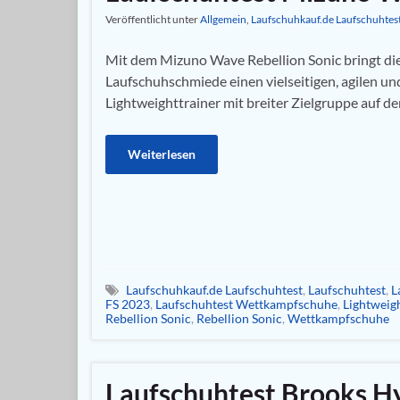
Veröffentlicht unter
Allgemein
,
Laufschuhkauf.de Laufschuhtes
Mit dem Mizuno Wave Rebellion Sonic bringt di
Laufschuhschmiede einen vielseitigen, agilen un
Lightweighttrainer mit breiter Zielgruppe auf d
Weiterlesen
Laufschuhkauf.de Laufschuhtest
,
Laufschuhtest
,
L
FS 2023
,
Laufschuhtest Wettkampfschuhe
,
Lightweigh
Rebellion Sonic
,
Rebellion Sonic
,
Wettkampfschuhe
Laufschuhtest Brooks H