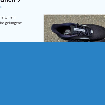
ts
haft, mehr
das gelungene
chuhtest
,
Laufschuhtest
,
ghttrainer
,
Wettkampfschuhe