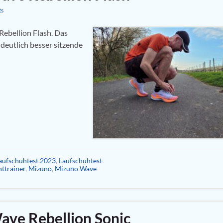
ts
Rebellion Flash. Das
 deutlich besser sitzende
aufschuhtest 2023
,
Laufschuhtest
ttrainer
,
Mizuno
,
Mizuno Wave
ave Rebellion Sonic