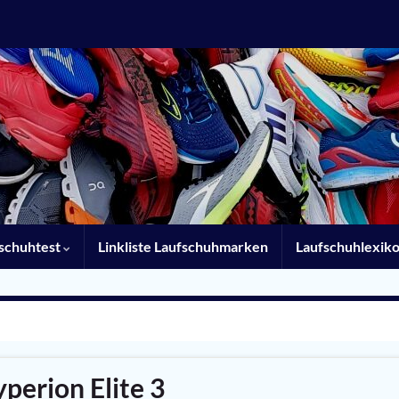
schuhtest
Linkliste Laufschuhmarken
Laufschuhlexik
perion Elite 3