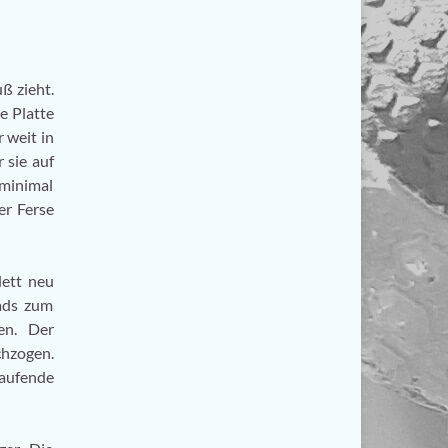
ß zieht.
e Platte
 weit in
 sie auf
minimal
er Ferse
ett neu
ads zum
en. Der
chzogen.
laufende