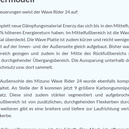
Neuerungen weist der Wave Rider 24 auf:
lett neue Dämpfungsmaterial Enerzy das sich bis in den Mittelfu
5 % höheren Energiereturn haben. Im Mittelfußbereich ist die Wav
l überdeckt. Die Wave Platte ist zudem kürzer und reicht weniger
t auf der Innen- und der Außenseite gleich aufgebaut. Bisher war
bereich gezogen und zudem in der Mitte des Rückfußbereichs 
er, durchgehender Übergangsbereich. Die Aussparung unterhalb d
Schmutz usw. dort sammelt.
 Außensohle des Mizuno Wave Rider 24 wurde ebenfalls kompl
taltet. An Stelle der 8 kommen jetzt 9 größere Karbongummip
satz. Diese sind zudem stärker segmentiert und aufgebroch
ußbereich ist von zusätzlichen, durchgehenden Flexkerben dur
weiteren gibt es eine breitere und tiefere zur Laufrichtung ver
kerbe.