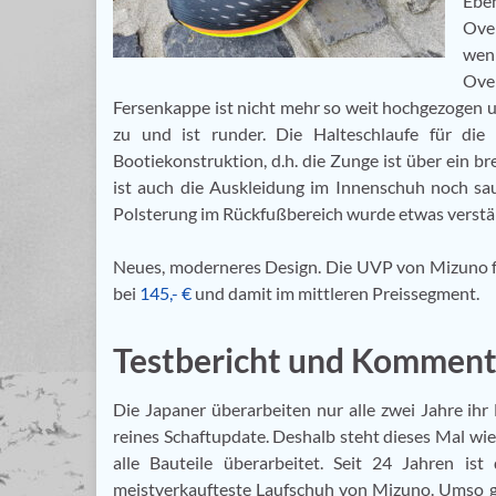
Eben
Over
weni
Ove
Fersenkappe ist nicht mehr so weit hochgezogen 
zu und ist runder. Die Halteschlaufe für di
Bootiekonstruktion, d.h. die Zunge ist über ein 
ist auch die Auskleidung im Innenschuh noch sau
Polsterung im Rückfußbereich wurde etwas verstä
Neues, moderneres Design. Die UVP von Mizuno für
bei
145,- €
und damit im mittleren Preissegment.
Testbericht und Komment
Die Japaner überarbeiten nur alle zwei Jahre ihr
reines Schaftupdate. Deshalb steht dieses Mal wi
alle Bauteile überarbeitet. Seit 24 Jahren i
meistverkaufteste Laufschuh von Mizuno. Umso g