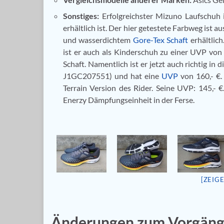
Sonstiges:
Erfolgreichster Mizuno Laufschuh 
erhältlich ist. Der hier getestete Farbweg ist a
und wasserdichtem
Gore-Tex Schaft
erhältlic
ist er auch als Kinderschuh zu einer UVP von 7
Schaft. Namentlich ist er jetzt auch richtig i
J1GC207551) und hat eine
UVP
von 160,- €.
Terrain Version des Rider. Seine UVP: 145,- 
Enerzy Dämpfungseinheit in der Ferse.
[ZEIG
Änderungen zum Vorgäng