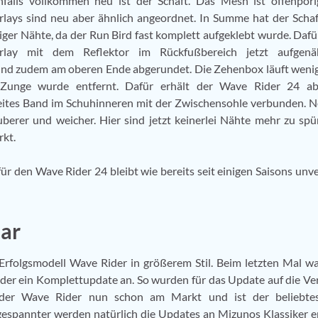
falls vollkommen neu ist der Schaft. Das Mesh ist offenpori
lays sind neu aber ähnlich angeordnet. In Summe hat der Scha
ger Nähte, da der Run Bird fast komplett aufgeklebt wurde. Dafür
rlay mit dem Reflektor im Rückfußbereich jetzt aufgenä
und zudem am oberen Ende abgerundet. Die Zehenbox läuft wenig
e Zunge wurde entfernt. Dafür erhält der Wave Rider 24 ab
breites Band im Schuhinneren mit der Zwischensohle verbunden. 
berer und weicher. Hier sind jetzt keinerlei Nähte mehr zu spü
rkt.
 den Wave Rider 24 bleibt wie bereits seit einigen Saisons unv
ar
 Erfolgsmodell Wave Rider in größerem Stil. Beim letzten Mal wa
eder ein Komplettupdate an. So wurden für das Update auf die Ve
st der Wave Rider nun schon am Markt und ist der beliebte
espannter werden natürlich die Updates an Mizunos Klassiker e