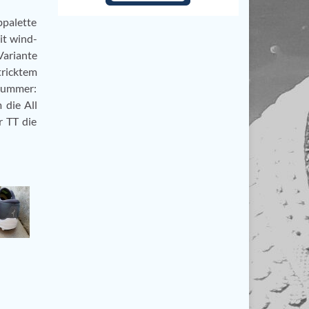
bpalette
it wind-
Variante
tricktem
lnummer:
die All
r TT die