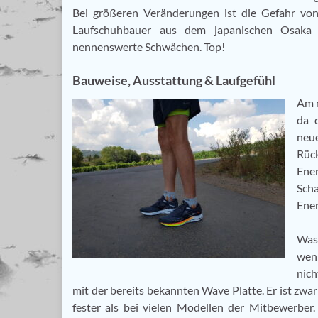
Bei größeren Veränderungen ist die Gefahr vo
Laufschuhbauer aus dem japanischen Osaka 
nennenswerte Schwächen. Top!
Bauweise, Ausstattung & Laufgefühl
Am m
da 
neu
Rüc
Ener
Sch
Ener
Was 
wenn
nich
mit der bereits bekannten Wave Platte. Er ist zw
fester als bei vielen Modellen der Mitbewerber