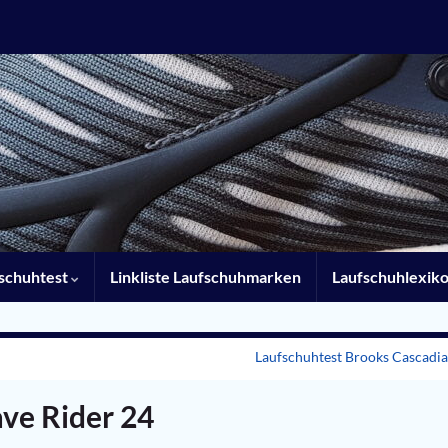
schuhtest
Linkliste Laufschuhmarken
Laufschuhlexik
Laufschuhtest Brooks Cascadia
ve Rider 24