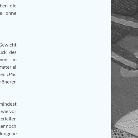
ben die
te ohne
 Gewicht
tück des
ommt im
aterial
gen U4ic
höheren
umindest
 wie vor
erialien
mer noch
elungene