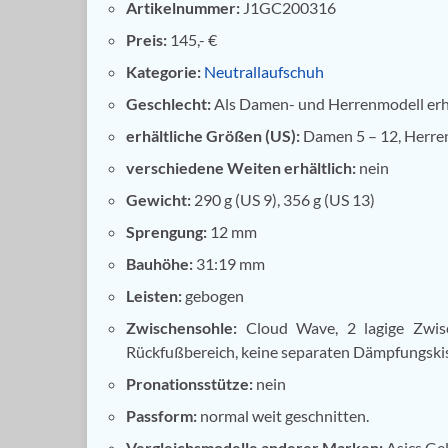
Artikelnummer:
J1GC200316
Preis:
145,- €
Kategorie:
Neutrallaufschuh
Geschlecht:
Als Damen- und Herrenmodell erhä
erhältliche Größen (US):
Damen 5 – 12, Herren 
verschiedene Weiten erhältlich:
nein
Gewicht:
290 g (US 9), 356 g (US 13)
Sprengung:
12 mm
Bauhöhe:
31:19 mm
Leisten:
gebogen
Zwischensohle:
Cloud Wave, 2 lagige Zwis
Rückfußbereich, keine separaten Dämpfungski
Pronationsstütze:
nein
Passform:
normal weit geschnitten.
Vergleichsmodelle anderer Marken:
Asics Ge