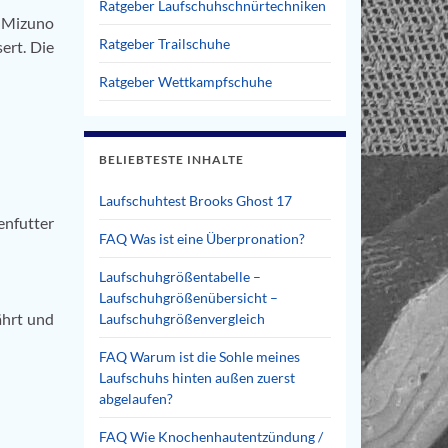
Ratgeber Laufschuhschnürtechniken
: Mizuno
Ratgeber Trailschuhe
ert. Die
Ratgeber Wettkampfschuhe
BELIEBTESTE INHALTE
Laufschuhtest Brooks Ghost 17
enfutter
FAQ Was ist eine Überpronation?
Laufschuhgrößentabelle –
Laufschuhgrößenübersicht –
ährt und
Laufschuhgrößenvergleich
FAQ Warum ist die Sohle meines
Laufschuhs hinten außen zuerst
abgelaufen?
FAQ Wie Knochenhautentzündung /