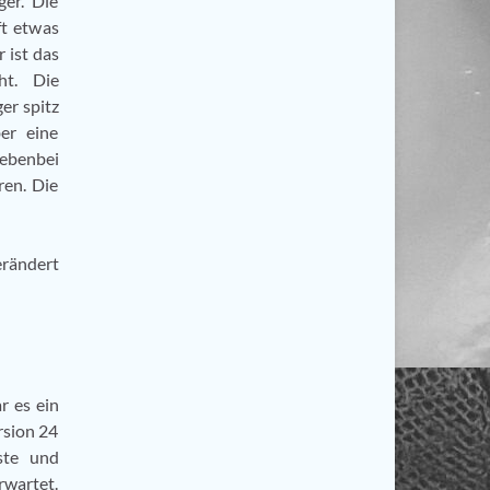
ger. Die
ft etwas
 ist das
ht. Die
er spitz
er eine
Nebenbei
ren. Die
erändert
r es ein
rsion 24
ste und
rwartet.