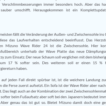
n Verschlimmbesserungen immer besonders hoch. Aber das ha
sauber umschifft. Herausgekommen ist ein Komplettupda
eisten fällt die Veränderung der Außen- und Zwischensohle ins
diese das Laufverhalten entscheidend beeinflusst. Das Herzs
en Mizuno Wave Rider 24 ist die Zwischensohle. Hier k
kfußbereich unterhalb der Wave Platte das neue Dämpfungsm
zy zum Einsatz. Der neue Schaum soll verglichen mit dem bisheri
aum 17 % softer sein. Des weiteren soll er einen 15 % 
giereturn haben.
auf jeden Fall direkt spürbar ist, ist die weichere Landung z
 die Ferse zuerst aufsetzt. Ein Sofa ist der Wave Rider aber nach
t. Das liegt auch an der Kombination der zwei Zwischensohlenmat
ar softer beim Fußaufsatz aber soft bei den Japanern bedeutet im
. Aber genau das ist gut so. Bietet Mizuno damit doch eine g