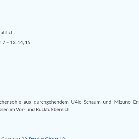
ltlich.
7 – 13, 14, 15
chensohle aus durchgehendem U4ic Schaum und Mizuno En
ssen im Vor- und Rückfußbereich
l Cumulus 22,
Brooks Ghost 13