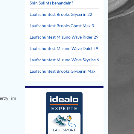
Shin Splints behandeln?
Laufschuhtest Brooks Glycerin 22
Laufschuhtest Brooks Ghost Max 3
Laufschuhtest Mizuno Wave Rider 29
Laufschuhtest Mizuno Wave Daichi 9
Laufschuhtest Mizuno Wave Skyrise 6
Laufschuhtest Brooks Glycerin Max
erzy im